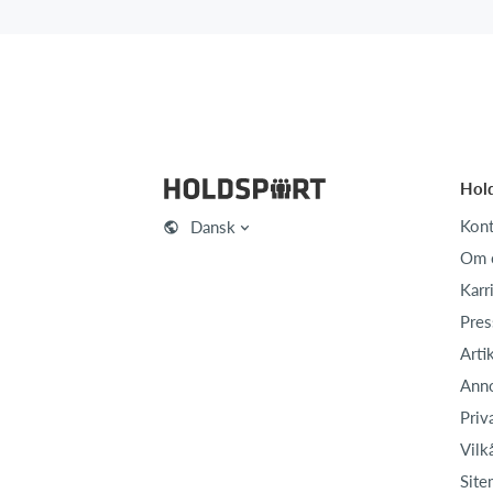
Hol
Kont
Dansk
Om 
Karr
Pres
Arti
Ann
Priv
Vilk
Site