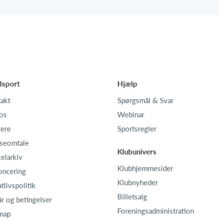
dsport
Hjælp
akt
Spørgsmål & Svar
os
Webinar
iere
Sportsregler
seomtale
Klubunivers
kelarkiv
Klubhjemmesider
oncering
Klubnyheder
atlivspolitik
Billetsalg
år og betingelser
Foreningsadministration
map