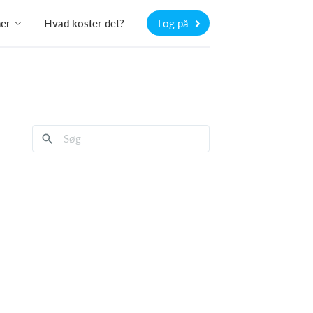
ner
Hvad koster det?
Log på