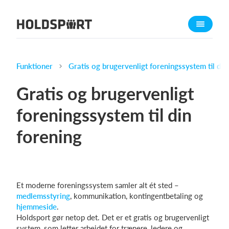
Om Holdsport
Om os
Mød os
Funktioner
Gratis og brugervenligt foreningssystem til din
Karriere
Gratis og brugervenligt
Presseomtale
foreningssystem til din
Funktioner
forening
Kalender
Kontingentopkrævning
Hjemmeside
Webshop
Et moderne foreningssystem samler alt ét sted –
medlemsstyring
, kommunikation, kontingentbetaling og
Billetsystem
hjemmeside
.
Holdsport gør netop det. Det er et gratis og brugervenligt
Hvad koster det?
system, som letter arbejdet for trænere, ledere og