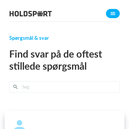
Om Holdsport
Om os
Mød os
Spørgsmål & svar
Karriere
Find svar på de oftest
Presseomtale
stillede spørgsmål
Funktioner
Kalender
Kontingentopkrævning
Hjemmeside
Webshop
Billetsystem
Hvad koster det?