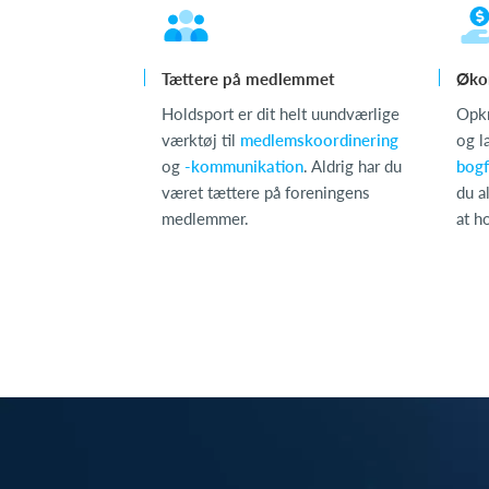
Tættere på medlemmet
Øko
Holdsport er dit helt uundværlige
Opk
værktøj til
medlemskoordinering
og l
og
-kommunikation
. Aldrig har du
bogf
været tættere på foreningens
du al
medlemmer.
at h