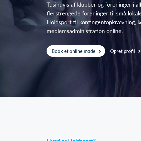
Tusindvis af klubber og foreninger i all
flerstrengede foreninger til små lokal
Holdsport til kontingentopkrævning,
medlemsadministration online.
Book et online møde
Opret profil
Hvad er Holdsport?