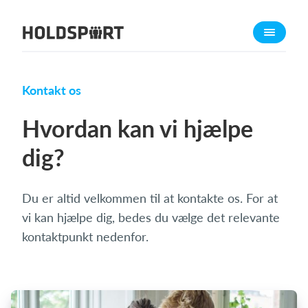
Om Holdsport
Om os
Mød os
Kontakt os
Karriere
Hvordan kan vi hjælpe
Presseomtale
dig?
Funktioner
Kalender
Du er altid velkommen til at kontakte os. For at
Kontingentopkrævning
vi kan hjælpe dig, bedes du vælge det relevante
Hjemmeside
kontaktpunkt nedenfor.
Webshop
Billetsystem
Hvad koster det?