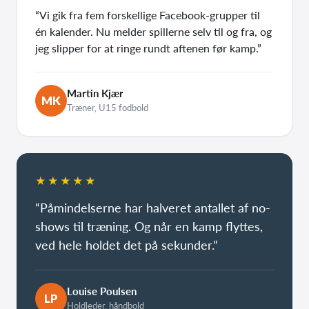
“Vi gik fra fem forskellige Facebook-grupper til
én kalender. Nu melder spillerne selv til og fra, og
jeg slipper for at ringe rundt aftenen før kamp.”
Martin Kjær
MK
Træner, U15 fodbold
★★★★★
“Påmindelserne har halveret antallet af no-
shows til træning. Og når en kamp flyttes,
ved hele holdet det på sekunder.”
Louise Poulsen
LP
Holdleder, håndbold