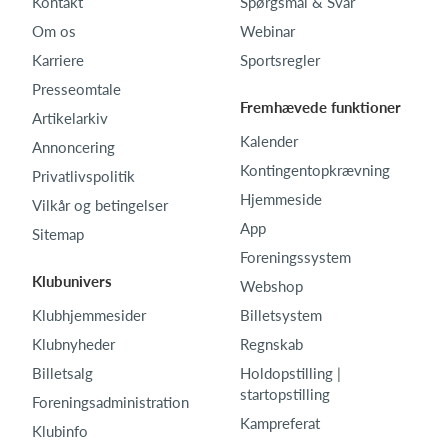
Kontakt
Spørgsmål & Svar
Om os
Webinar
Karriere
Sportsregler
Presseomtale
Fremhævede funktioner
Artikelarkiv
Kalender
Annoncering
Kontingentopkrævning
Privatlivspolitik
Hjemmeside
Vilkår og betingelser
App
Sitemap
Foreningssystem
Klubunivers
Webshop
Klubhjemmesider
Billetsystem
Klubnyheder
Regnskab
Billetsalg
Holdopstilling |
startopstilling
Foreningsadministration
Kampreferat
Klubinfo