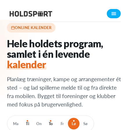
Funktioner
›
Online kalender
Om Holdsport
Om os
ONLINE KALENDER
Mød os
Hele holdets program,
Karriere
samlet i én levende
Presseomtale
kalender
Funktioner
Kalender
Planlæg træninger, kampe og arrangementer ét
Kontingentopkrævning
sted – og lad spillerne melde til og fra direkte
Hjemmeside
fra mobilen. Bygget til foreninger og klubber
Webshop
med fokus på brugervenlighed.
Billetsystem
Ma
Ti
On
To
Fr
Lø
Sø
Hvad koster det?