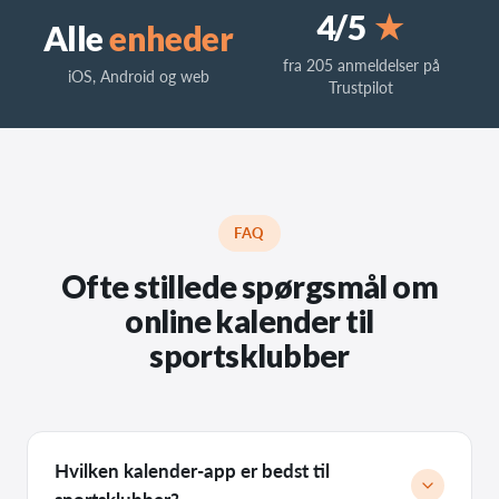
4/5
★
Alle
enheder
fra 205 anmeldelser på
iOS, Android og web
Trustpilot
FAQ
Ofte stillede spørgsmål om
online kalender til
sportsklubber
Hvilken kalender-app er bedst til