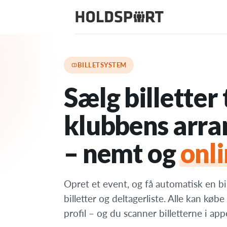
Funktioner
›
Billetsystem
BILLETSYSTEM
Sælg billetter t
klubbens arr
– nemt og
onl
Opret et event, og få automatisk en b
billetter og deltagerliste. Alle kan kø
profil – og du scanner billetterne i app