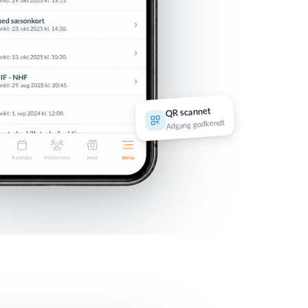
QR scannet
Adgang godkendt