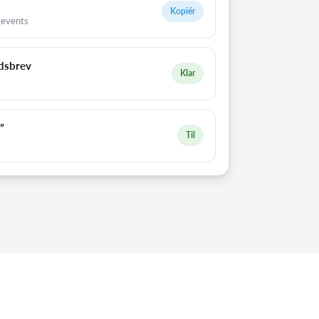
Kopiér
_events
dsbrev
Klar
”
Til