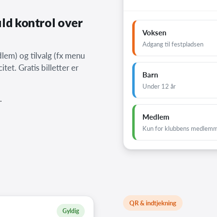
fuld kontrol over
Voksen
Adgang til festpladsen
dlem) og tilvalg (fx menu
itet. Gratis billetter er
Barn
Under 12 år
.
Medlem
Kun for klubbens medlem
QR & indtjekning
Gyldig