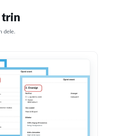
 trin
n dele.