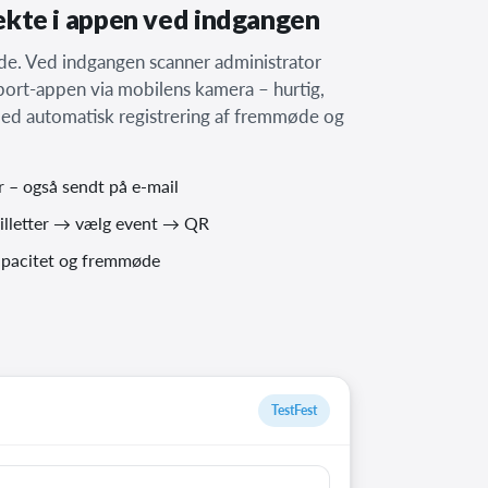
rekte i appen ved indgangen
ode. Ved indgangen scanner administrator
sport-appen via mobilens kamera – hurtig,
med automatisk registrering af fremmøde og
r – også sendt på e-mail
illetter → vælg event → QR
apacitet og fremmøde
TestFest