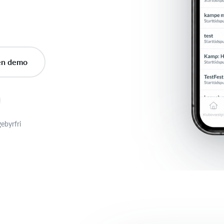
en demo
gebyrfri