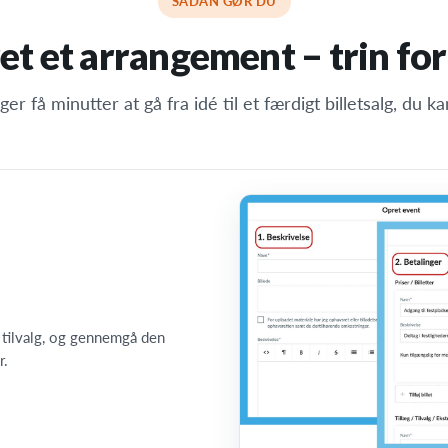
SÅDAN GØR DU
t et arrangement – trin for
ger få minutter at gå fra idé til et færdigt billetsalg, du ka
g tilvalg, og gennemgå den
r.