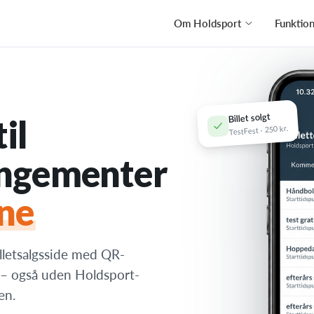
Om Holdsport
Funktio
Billet solgt
il
TestFest · 250 kr.
angementer
ine
illetsalgsside med QR-
be – også uden Holdsport-
en.