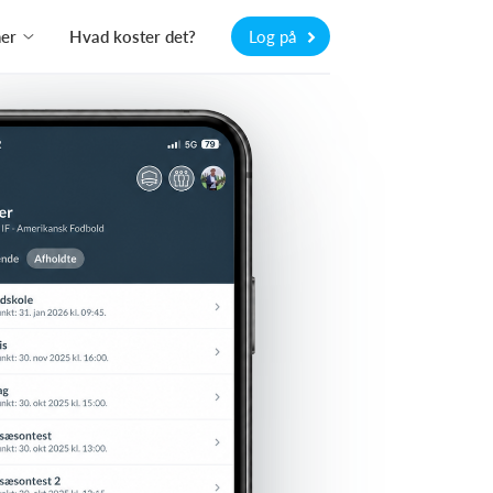
ner
Hvad koster det?
Log på