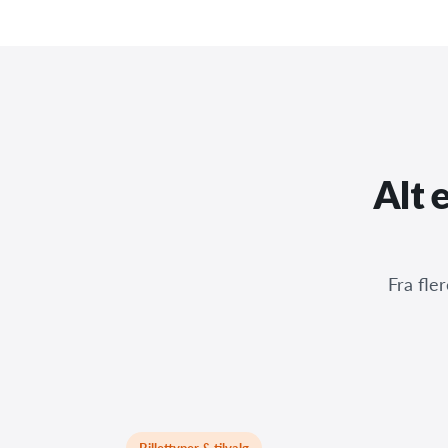
Alt 
Fra fle
Billettyper & tilvalg