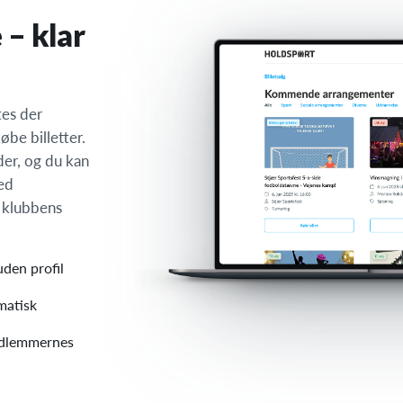
 – klar
tes der
øbe billetter.
er, og du kan
ed
å klubbens
uden profil
matisk
medlemmernes