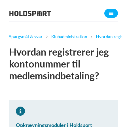
Om Holdsport
Om os
Mød os
Spørgsmål & svar
Klubadministration
Hvordan registr
Karriere
Hvordan registrerer jeg
Presseomtale
kontonummer til
Funktioner
medlemsindbetaling?
Kalender
Kontingentopkrævning
Hjemmeside
Webshop
Billetsystem
Opkrævningsmoduler i Holdsport
Hvad koster det?