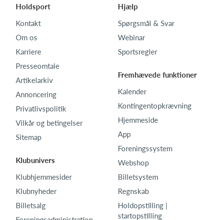
Holdsport
Hjælp
Kontakt
Spørgsmål & Svar
Om os
Webinar
Karriere
Sportsregler
Presseomtale
Fremhævede funktioner
Artikelarkiv
Kalender
Annoncering
Kontingentopkrævning
Privatlivspolitik
Hjemmeside
Vilkår og betingelser
App
Sitemap
Foreningssystem
Klubunivers
Webshop
Klubhjemmesider
Billetsystem
Klubnyheder
Regnskab
Billetsalg
Holdopstilling |
startopstilling
Foreningsadministration