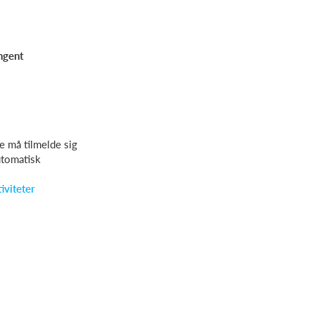
ngent
e må tilmelde sig
utomatisk
iviteter