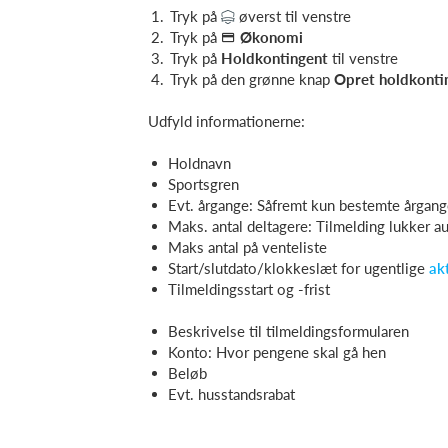
Tryk på
øverst til venstre
Tryk på
Økonomi
Tryk på
Holdk
ontingent
til venstre
Tryk på den grønne knap
Opret holdkonti
Udfyld informationerne:
Holdnavn
Sportsgren
Evt. årgange: Såfremt kun bestemte årgang
Maks. antal deltagere: Tilmelding lukker a
Maks antal på venteliste
Start/slutdato/klokkeslæt for ugentlige
akt
Tilmeldingsstart og -frist
Beskrivelse til tilmeldingsformularen
Konto: Hvor pengene skal gå hen
Beløb
Evt. husstandsrabat