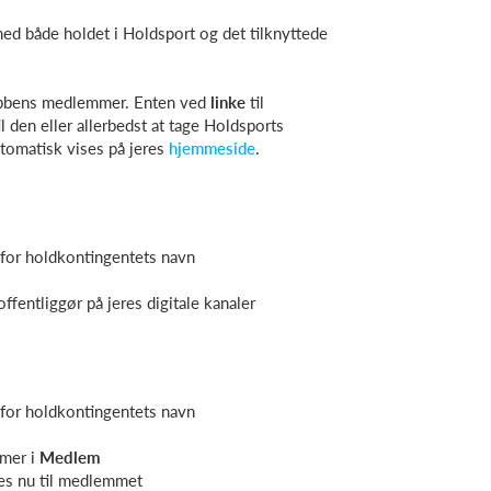
ed både holdet i Holdsport og det tilknyttede
lubbens medlemmer. Enten ved
linke
til
il den eller allerbedst at tage Holdsports
utomatisk vises på jeres
hjemmeside
.
e for holdkontingentets navn
ffentliggør på jeres digitale kanaler
e for holdkontingentets navn
mmer i
Medlem
es nu til medlemmet