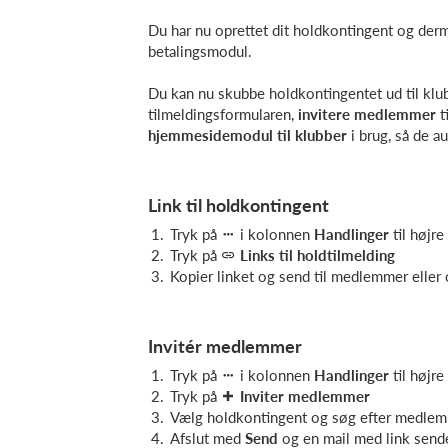
Du har nu oprettet dit holdkontingent og derm
betalingsmodul.
Du kan nu skubbe holdkontingentet ud til k
tilmeldingsformularen,
invitere medlemmer
t
hjemmesidemodul til klubber
i brug, så de a
Link til holdkontingent
Tryk på
i kolonnen
Handlinger
til højr
Tryk på
Links til holdtilmelding
Kopier linket og send til medlemmer eller o
Invitér medlemmer
Tryk på
i kolonnen
Handlinger
til højr
Tryk på
Inviter medlemmer
Vælg holdkontingent og søg efter medle
Afslut med
Send
og en mail med link send