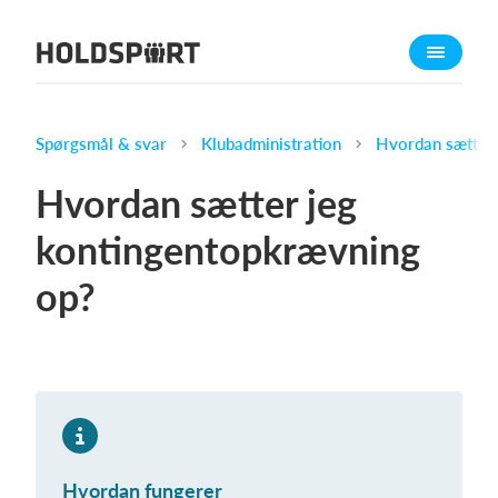
Om Holdsport
Om os
Mød os
Spørgsmål & svar
Klubadministration
Hvordan sætter 
Karriere
Hvordan sætter jeg
Presseomtale
kontingentopkrævning
Funktioner
op?
Kalender
Kontingentopkrævning
Hjemmeside
Webshop
Billetsystem
Hvordan fungerer
Hvad koster det?