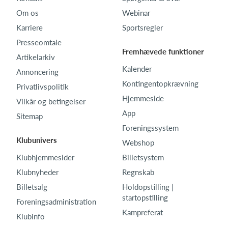
Om os
Webinar
Karriere
Sportsregler
Presseomtale
Fremhævede funktioner
Artikelarkiv
Kalender
Annoncering
Kontingentopkrævning
Privatlivspolitik
Hjemmeside
Vilkår og betingelser
App
Sitemap
Foreningssystem
Klubunivers
Webshop
Klubhjemmesider
Billetsystem
Klubnyheder
Regnskab
Billetsalg
Holdopstilling |
startopstilling
Foreningsadministration
Kampreferat
Klubinfo