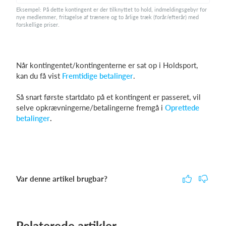
Eksempel: På dette kontingent er der tilknyttet to hold, indmeldingsgebyr for
nye medlemmer, fritagelse af trænere og to årlige træk (forår/efterår) med
forskellige priser.
Når kontingentet/kontingenterne er sat op i Holdsport,
kan du få vist
Fremtidige betalinger
.
Så snart første startdato på et kontingent er passeret, vil
selve opkrævningerne/betalingerne fremgå i
Oprettede
betalinger
.
Var denne artikel brugbar?
Relaterede artikler