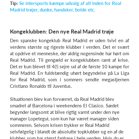
Tip:
Se intersports kæmpe udvalg af alt inden for Real
Madrid trøjer, dunke, handsker, bolde etc.
Log på
Kongeklubben: Den nye Real Madrid trøje
Den spanske kongeklub Real Madrid er uden tvivl en af
verdens største og rigeste klubber i verden. Det er svært
at opdrive et menneske, der aldrig nogensinde har hørt om
Real Madrid. Til gengæld er kongeklubben ramt af krise.
Det er kun blevet til 4(!) sejre ud af de første 10 kampe for
Real Madrid. En fuldstændig uhørt begyndelse på La Liga
for Real Madrid, som i sommers sendte megastjernen
Cristiano Ronaldo til Juventus.
Situationen blev kun forværret, da Real Madrid blev
smadret af Barcelona i weekendens El Clasico. Sædet
begynder langsomt at blive rigtig varmt under den nye
manager Lopetegui, som kun har været manager siden
sommeren. Selvom krisen trykker er Real Madrid
selvfølgelig i blandt de absolutte topklubber og en af de
klubber, som har størst fanbase i hele verden. Hvis du er