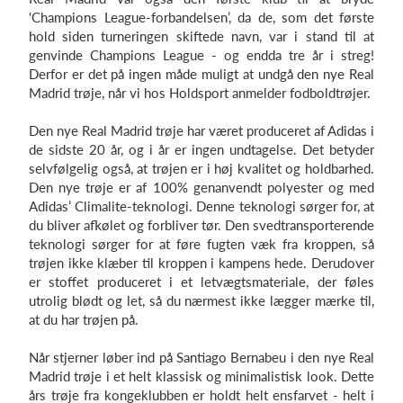
‘Champions League-forbandelsen’, da de, som det første
hold siden turneringen skiftede navn, var i stand til at
genvinde Champions League - og endda tre år i streg!
Derfor er det på ingen måde muligt at undgå den nye Real
Madrid trøje, når vi hos Holdsport anmelder fodboldtrøjer.
Den nye Real Madrid trøje har været produceret af Adidas i
de sidste 20 år, og i år er ingen undtagelse. Det betyder
selvfølgelig også, at trøjen er i høj kvalitet og holdbarhed.
Den nye trøje er af 100% genanvendt polyester og med
Adidas’ Climalite-teknologi. Denne teknologi sørger for, at
du bliver afkølet og forbliver tør. Den svedtransporterende
teknologi sørger for at føre fugten væk fra kroppen, så
trøjen ikke klæber til kroppen i kampens hede. Derudover
er stoffet produceret i et letvægtsmateriale, der føles
utrolig blødt og let, så du nærmest ikke lægger mærke til,
at du har trøjen på.
Når stjerner løber ind på Santiago Bernabeu i den nye Real
Madrid trøje i et helt klassisk og minimalistisk look. Dette
års trøje fra kongeklubben er holdt helt ensfarvet - helt i