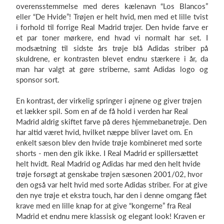
overensstemmelse med deres kælenavn “Los Blancos”
eller “De Hvide”! Trøjen er helt hvid, men med et lille tvist
i forhold til forrige Real Madrid trøjer. Den hvide farve er
et par toner mørkere, end hvad vi normalt har set. I
modsætning til sidste års trøje blå Adidas striber på
skuldrene, er kontrasten blevet endnu stærkere i år, da
man har valgt at gøre striberne, samt Adidas logo og
sponsor sort.
En kontrast, der virkelig springer i øjnene og giver trøjen
et lækker spil. Som en af de få hold i verden har Real
Madrid aldrig skiftet farve på deres hjemmebanetrøje. Den
har altid været hvid, hvilket næppe bliver lavet om. En
enkelt sæson blev den hvide trøje kombineret med sorte
shorts - men den gik ikke. I Real Madrid er spillersættet
helt hvidt. Real Madrid og Adidas har med den helt hvide
trøje forsøgt at genskabe trøjen sæsonen 2001/02, hvor
den også var helt hvid med sorte Adidas striber. For at give
den nye trøje et ekstra touch, har den i denne omgang fået
krave med en lille knap for at give “kongerne” fra Real
Madrid et endnu mere klassisk og elegant look! Kraven er