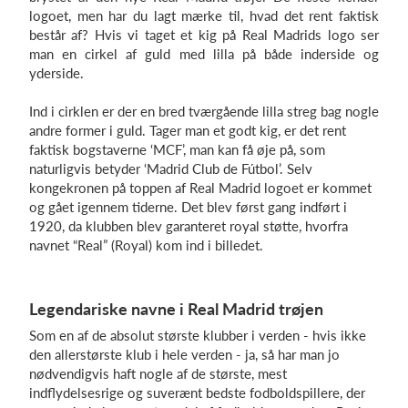
logoet, men har du lagt mærke til, hvad det rent faktisk
består af? Hvis vi taget et kig på Real Madrids logo ser
man en cirkel af guld med lilla på både inderside og
yderside.
Ind i cirklen er der en bred tværgående lilla streg bag nogle
andre former i guld. Tager man et godt kig, er det rent
faktisk bogstaverne ‘MCF’, man kan få øje på, som
naturligvis betyder ‘Madrid Club de Fútbol’. Selv
kongekronen på toppen af Real Madrid logoet er kommet
og gået igennem tiderne. Det blev først gang indført i
1920, da klubben blev garanteret royal støtte, hvorfra
navnet “Real” (Royal) kom ind i billedet.
Legendariske navne i Real Madrid trøjen
Som en af de absolut største klubber i verden - hvis ikke
den allerstørste klub i hele verden - ja, så har man jo
nødvendigvis haft nogle af de største, mest
indflydelsesrige og suverænt bedste fodboldspillere, der