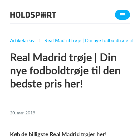
Om Holdsport
Om os
Mød os
Artikelarkiv
Real Madrid trøje | Din nye fodboldtrøje til de
Karriere
Real Madrid trøje | Din
Presseomtale
nye fodboldtrøje til den
Funktioner
bedste pris her!
Kalender
Kontingentopkrævning
Hjemmeside
Webshop
20. mar. 2019
Billetsystem
Køb de billigste Real Madrid trøjer her!
Hvad koster det?