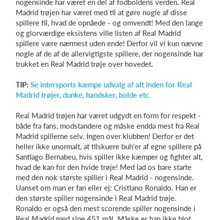
nogensinde har været en del af fodboldens verden. Real
Madrid trøjen har været med til at gøre nogle af disse
spillere til, hvad de opnåede - og omvendt! Med den lange
og glorværdige eksistens ville listen af Real Madrid
spillere være nærmest uden ende! Derfor vil vi kun nævne
nogle af de af de allervigtigste spillere, der nogensinde har
trukket en Real Madrid trøje over hovedet.
TIP:
Se intersports kæmpe udvalg af alt inden for Real
Madrid trøjer, dunke, handsker, bolde etc.
Real Madrid trøjen har været udgydt en form for respekt -
både fra fans, modstandere og måske endda mest fra Real
Madrid spillerne selv. Ingen over klubben! Derfor er det
heller ikke unormalt, at tilskuere buh'er af egne spillere på
Santiago Bernabeu, hvis spiller ikke kæmper og fighter alt,
hvad de kan for den hvide trøje! Med lad os bare starte
med den nok største spiller i Real Madrid - nogensinde.
Uanset om man er fan eller ej: Cristiano Ronaldo. Han er
den største spiller nogensinde i Real Madrid trøje.
Ronaldo er også den mest scorende spiller nogensinde i
Real Madrid med sine 451 mål. Måske er han ikke blot