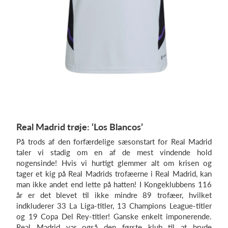
Real Madrid trøje: ‘Los Blancos’
På trods af den forfærdelige sæsonstart for Real Madrid
taler vi stadig om en af de mest vindende hold
nogensinde! Hvis vi hurtigt glemmer alt om krisen og
tager et kig på Real Madrids trofæerne i Real Madrid, kan
man ikke andet end lette på hatten! I Kongeklubbens 116
år er det blevet til ikke mindre 89 trofæer, hvilket
indkluderer 33 La Liga-titler, 13 Champions League-titler
og 19 Copa Del Rey-titler! Ganske enkelt imponerende.
Real Madrid var også den første klub til at bryde