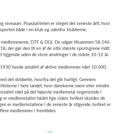
 og niveauer. Populariteten er steget det seneste årti, hvor
 sporten både i en klub og udenfor klubberne.
d medlemmerne, DTF & DGI. De udgør tilsammen 58.146
, der gør den til en af de otte største sportsgrene målt
t liggende uden de store ændringer i de sidste 10-12 år.
i 1930 havde antallet af aktive medlemmer nået 10.000.
med det dobbelte, hvorfra det gik hurtigt. Gennem
eterne i hele landet, hvor danskerne mere eller mindre
mstallet nået på det højeste medlemstal nogensinde i
r medlemstallet faldet lige siden, hvilket skyldes de
en er medlemstallene i de seneste år stigende, hvilket er
r flere medlemmer i fremtiden.