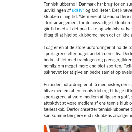
Tennisklubberne i Danmark har brug for en sun
udviklingen af
udstyr
og faciliteter. Det kræv
klubben i lang tid. Ydermere at få endnu fler
stort arrangement for de ansvarlige i klubbern
går tid med alt det praktiske og administrativ
tiltag til at hjælpe klubberne, men det er ikke 
I dag er en af de store udfordringer at holde 
sportsgrene eller noget andet i deres liv. Derf
bedre stillet med træningen og pædagogikken 
nemlig om meget mere end blot sporten. Fæl
påkrævet for at give en bedre samlet oplevelse
En anden udfordring er at få mennesker, der sp
blive medlem af en tennis klub og bidrage til
sportsgrene at være medlem af ligesom golf, s
attraktivt at være medlem af ens tennis klub 
fællesskab. Derfor ansætter tennisklubberne 
kan komme længere end i klubbens arrangeme