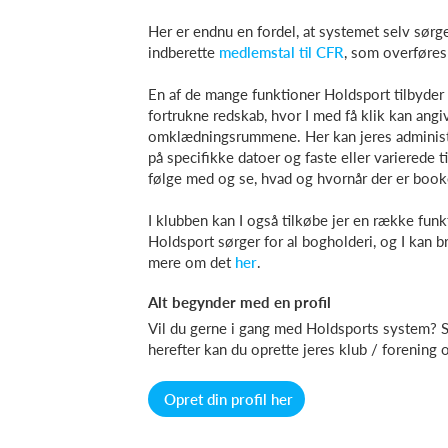
Her er endnu en fordel, at systemet selv sørger
indberette
medlemstal til CFR
, som overføres 
En af de mange funktioner Holdsport tilbyder e
fortrukne redskab, hvor I med få klik kan angiv
omklædningsrummene. Her kan jeres administ
på specifikke datoer og faste eller varierede
følge med og se, hvad og hvornår der er book
I klubben kan I også tilkøbe jer en række funk
Holdsport sørger for al bogholderi, og I kan 
mere om det
her
.
Alt begynder med en profil
Vil du gerne i gang med Holdsports system? Så
herefter kan du oprette jeres klub / forening o
Opret din profil her