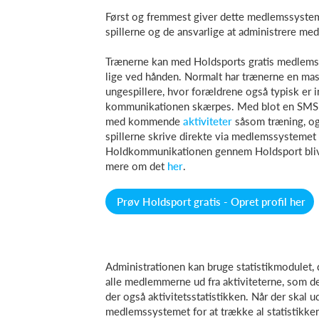
Først og fremmest giver dette medlemssystem
spillerne og de ansvarlige at administrere m
Trænerne kan med Holdsports gratis medlemss
lige ved hånden. Normalt har trænerne en ma
ungespillere, hvor forældrene også typisk er
kommunikationen skærpes. Med blot en SMS ell
med kommende
aktiviteter
såsom træning, og 
spillerne skrive direkte via medlemssystemet t
Holdkommunikationen gennem Holdsport blive
mere om det
her
.
Prøv Holdsport gratis - Opret profil her
Administrationen kan bruge statistikmodulet, de
alle medlemmerne ud fra aktiviteterne, som d
der også aktivitetsstatistikken. Når der skal 
medlemssystemet for at trække al statistikke