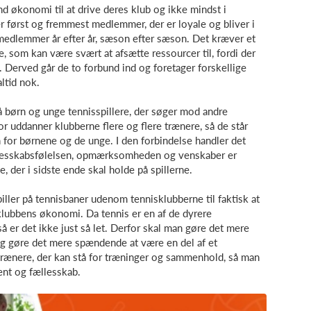
d økonomi til at drive deres klub og ikke mindst i
er først og fremmest medlemmer, der er loyale og bliver i
e medlemmer år efter år, sæson efter sæson. Det kræver et
e, som kan være svært at afsætte ressourcer til, fordi der
e. Derved går de to forbund ind og foretager forskellige
altid nok.
på børn og unge tennisspillere, der søger mod andre
or uddanner klubberne flere og flere trænere, så de står
for børnene og de unge. I den forbindelse handler det
lesskabsfølelsen, opmærksomheden og venskaber er
, der i sidste ende skal holde på spillerne.
iller på tennisbaner udenom tennisklubberne til faktisk at
 klubbens økonomi. Da tennis er en af de dyrere
å er det ikke just så let. Derfor skal man gøre det mere
og gøre det mere spændende at være en del af et
trænere, der kan stå for træninger og sammenhold, så man
nt og fællesskab.