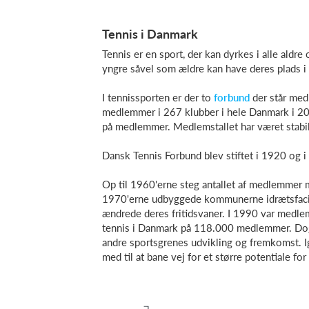
Tennis i Danmark
Tennis er en sport, der kan dyrkes i alle aldre
yngre såvel som ældre kan have deres plads i
I tennissporten er der to
forbund
der står me
medlemmer i 267 klubber i hele Danmark i 2018
på medlemmer. Medlemstallet har været stabil
Dansk Tennis Forbund blev stiftet i 1920 og 
Op til 1960'erne steg antallet af medlemmer 
1970'erne udbyggede kommunerne idrætsfacilit
ændrede deres fritidsvaner. I 1990 var medle
tennis i Danmark på 118.000 medlemmer. Dog e
andre sportsgrenes udvikling og fremkomst. Ig
med til at bane vej for et større potentiale fo