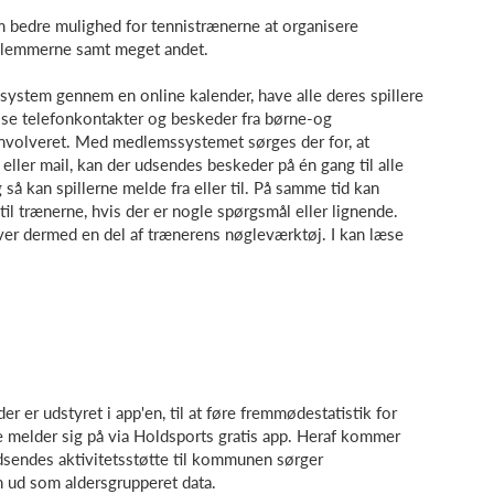
 bedre mulighed for tennistrænerne at organisere
edlemmerne samt meget andet.
ystem gennem en online kalender, have alle deres spillere
sse telefonkontakter og beskeder fra børne-og
 involveret. Med medlemssystemet sørges der for, at
er mail, kan der udsendes beskeder på én gang til alle
så kan spillerne melde fra eller til. På samme tid kan
il trænerne, hvis der er nogle spørgsmål eller lignende.
r dermed en del af trænerens nøgleværktøj. I kan læse
r er udstyret i app'en, til at føre fremmødestatistik for
e melder sig på via Holdsports gratis app. Heraf kommer
udsendes aktivitetsstøtte til kommunen sørger
n ud som aldersgrupperet data.