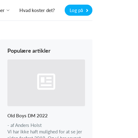
ner
Hvad koster det?
Log på
Populære artikler
Old Boys DM 2022
- af Anders Holst
Vi har ikke haft mulighed for at se jer
siden foråret 2019. Og vi har savnet