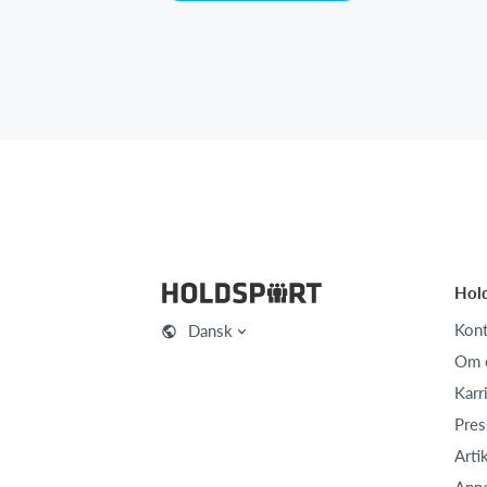
Hol
Kont
Dansk
Om 
Karr
Pres
Arti