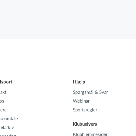
dsport
Hjælp
akt
Spørgsmål & Svar
os
Webinar
iere
Sportsregler
seomtale
Klubunivers
kelarkiv
Klubhjemmesider