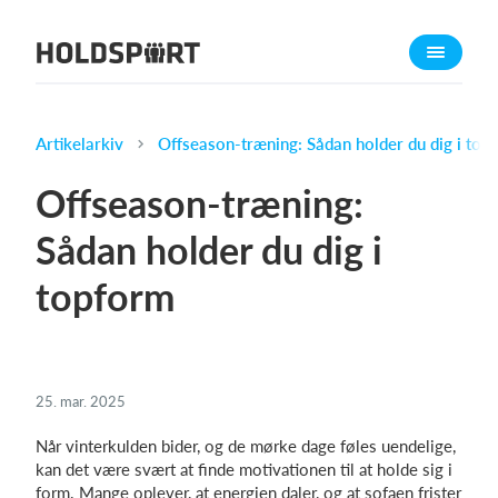
Om Holdsport
Om os
Mød os
Artikelarkiv
Offseason-træning: Sådan holder du dig i top
Karriere
Offseason-træning:
Presseomtale
Sådan holder du dig i
Funktioner
topform
Kalender
Kontingentopkrævning
Hjemmeside
Webshop
25. mar. 2025
Billetsystem
Når vinterkulden bider, og de mørke dage føles uendelige,
kan det være svært at finde motivationen til at holde sig i
Hvad koster det?
form. Mange oplever, at energien daler, og at sofaen frister