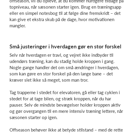
offseason, vil du opleve, at du kommer hurtigere tilbage på
topniveau, når sæsonen starter igen. Brug en træningsapp
eller en simpel notesbog til at følge dine fremskridt – det
kan give et ekstra skub på de dage, hvor motivationen
mangler.
Små justeringer i hverdagen gør en stor forskel
Selv når hverdagen er travl, og vejret ikke indbyder til
udendørs træning, kan du stadig holde kroppen i gang.
Nogle gange handler det om små ændringer i hverdagen
,
som kan gøre en stor forskel på den lange bane – det
kræver slet ikke så meget, som man tror.
Tag trapperne i stedet for elevatoren, gå eller tag cyklen i
stedet for at tage bilen, og stræk kroppen, når du har
pauser. Selv de mindste bevægelser holder kroppen aktiv
og gør overgangen til en mere intensiv træning lettere, når
sæsonen starter op igen.
Offseason behøver ikke at betyde stilstand – med de rette