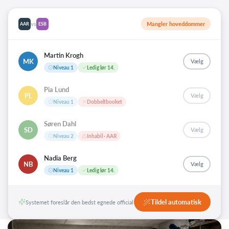
vs
Mangler hoveddommer
AAR
ESB
Martin Krogh
MK
Vælg
Niveau 1
Ledig lør 14.
Pia Lund
PL
Vælg
Niveau 1
Dobbeltbooket
Søren Dahl
SD
Vælg
Niveau 2
Inhabil · AAR
Nadia Berg
NB
Vælg
Niveau 1
Ledig lør 14.
Tildel automatisk
Systemet foreslår den bedst egnede official