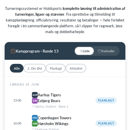
Turneringssystemet er Holdsports
komplette løsning til administration af
turneringer, ligaer og stævner
. Fra oprettelse og tilmelding til
kampplanlægning, officialstyring, resultater og betalinger — hele forløbet
foregår i én sammenhængende platform, så I slipper for regneark, løse
mails og dobbeltarbejde.
Kampprogram · Runde 13
Liste
Kalender
Alle
2. Div Øst
Planlagt
Afsluttet
LØRDAG 14. JUNI
Aarhus Tigers
AAR
13:00
Esbjerg Bears
PLANLAGT
ESB
Aarhus Stadion · Bane 1
Liga · 2. Division Øst
Copenhagen Towers
CPH
16:00
Hørsholm Wikings
PLANLAGT
HØR
#
HOLD
V
T
P
Gladsaxe Stadion