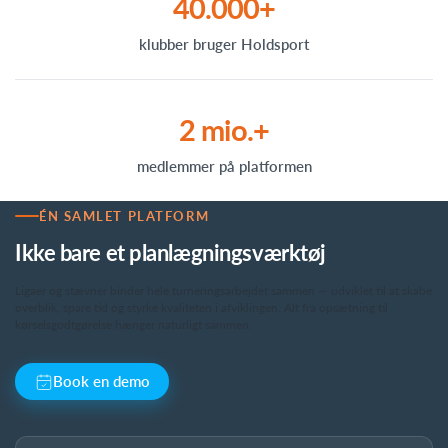
40.000+
klubber bruger Holdsport
2 mio.+
medlemmer på platformen
ÉN SAMLET PLATFORM
Ikke bare et planlægningsværktøj
Ligaer og stævner binder hele turneringsarbejdet sammen — udviklet til at skabe
overblik, spare tid og styrke kvaliteten i afviklingen. Alt fra opsætning til
kørselsgodtgørelse hænger naturligt sammen.
Book en demo