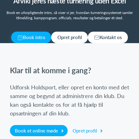
Afvikl jeres næste turnering uden Excel
Book en uforpligtende intro, så viser vi jer, hvordan turneringssystemet samler
tilmelding, kampprogram, officials, resultater og betalinger ét sted.
Book intro
Opret profil
Kontakt os
Klar til at komme i gang?
Udforsk Holdsport, eller opret en konto med det
samme og begynd at administrere din klub. Du
kan også kontakte os for at få hjælp til
opsætningen af din klub.
Book et online møde
Opret profil