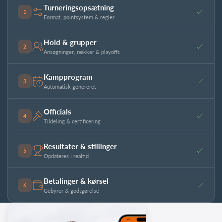
Turneringsopsætning
1
Format, pointsystem & regler
Hold & grupper
2
Ansøgninger, rækker & playoffs
Kampprogram
3
Automatisk genereret
Officials
4
Tildeling & certificering
Resultater & stillinger
5
Opdateres i realtid
Betalinger & kørsel
6
Gebyrer & godtgørelse