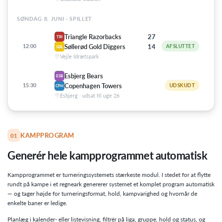
3
AAR
1
Aarhus Tigers
10
1
SØNDAG 8. JUNI · SPILLET
Triangle Razorbacks
27
TRI
2
CPH
2
Copenhagen Towers
9
2
12:00
Søllerød Gold Diggers
14
AFSLUTTET
SØL
Vejle Idrætspark
2
TRI
3
Triangle Razorbacks
7
3
Esbjerg Bears
ESB
15:30
Copenhagen Towers
UDSKUDT
CPH
1
SØL
4
Søllerød Gold Diggers
6
5
Esbjerg · udsat til uge 26
1
ESB
5
Esbjerg Bears
3
7
KAMPPROGRAM
01
4
HØR
6
Hørsholm Wikings
1
10
Generér hele kampprogrammet automatisk
Vundet
Uafgjort
Tabt
Kampprogrammet er turneringssystemets stærkeste modul. I stedet for at flytte
rundt på kampe i et regneark genererer systemet et komplet program automatisk
— og tager højde for turneringsformat, hold, kampvarighed og hvornår de
enkelte baner er ledige.
Planlæg i kalender- eller listevisning, filtrér på liga, gruppe, hold og status, og