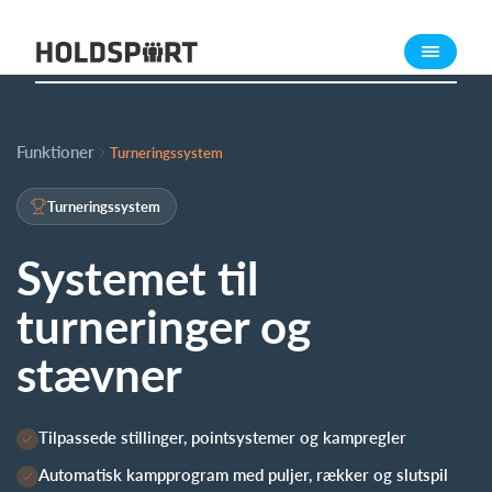
Om Holdsport
Om os
Mød os
Funktioner
Turneringssystem
Karriere
Presseomtale
Turneringssystem
Funktioner
Systemet til
Kalender
turneringer
og
Kontingentopkrævning
stævner
Hjemmeside
Webshop
Billetsystem
Tilpassede stillinger, pointsystemer og kampregler
Automatisk kampprogram med puljer, rækker og slutspil
Hvad koster det?