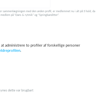
er sammenlægningen med den anden profil, er medlemmet nu i alt på 3 hold, da
 medlem på “Dans & rytmik” og “Springbanditter”.
 at administrere to profiler af forskellige personer
ldreprofilen
.
ynes dette var brugbart