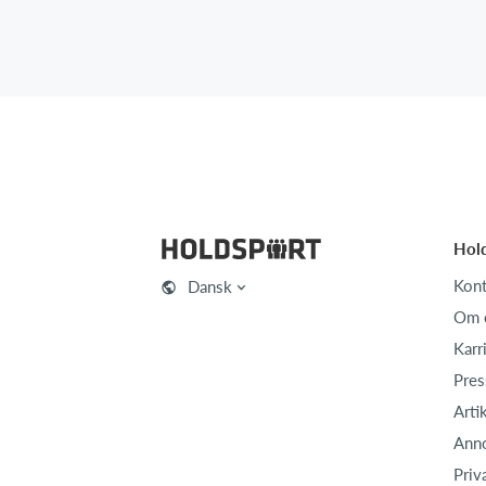
Hol
Kont
Dansk
Om 
Karr
Pres
Arti
Ann
Priv