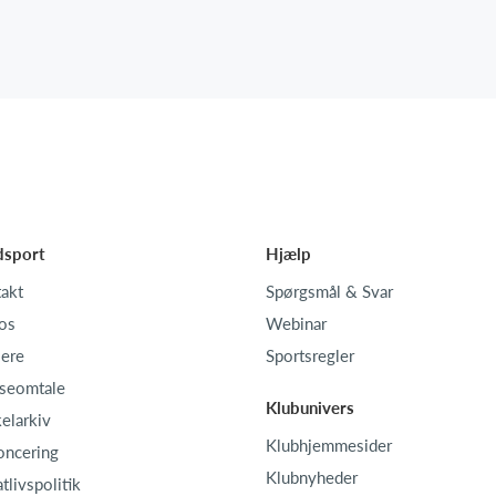
dsport
Hjælp
akt
Spørgsmål & Svar
os
Webinar
iere
Sportsregler
seomtale
Klubunivers
kelarkiv
Klubhjemmesider
oncering
Klubnyheder
atlivspolitik