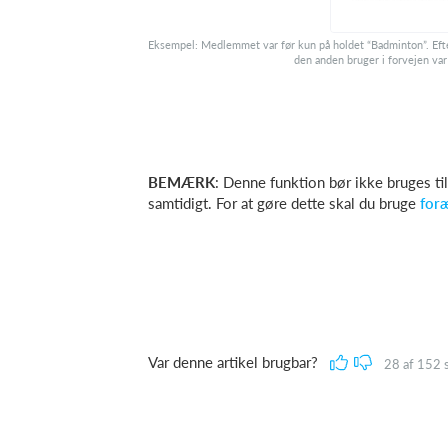
Eksempel: Medlemmet var før kun på holdet “Badminton”. Eft
den anden bruger i forvejen var
BEMÆRK
: Denne funktion bør ikke bruges til
samtidigt. For at gøre dette skal du bruge
foræ
Var denne artikel brugbar?
28
af
152
s