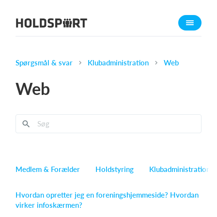
Om Holdsport
Om os
Mød os
Spørgsmål & svar
Klubadministration
Web
Karriere
Web
Presseomtale
Funktioner
Kalender
Kontingentopkrævning
Hjemmeside
Medlem & Forælder
Holdstyring
Klubadministration
Webshop
Billetsystem
Hvordan opretter jeg en foreningshjemmeside?
Hvordan
virker infoskærmen?
Hvad koster det?