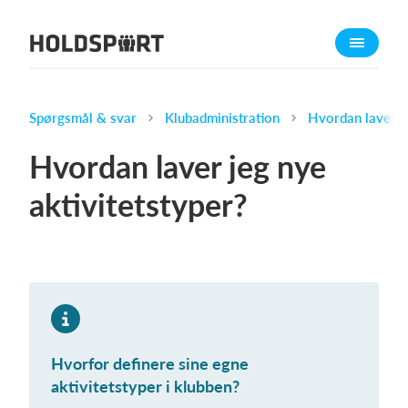
Om Holdsport
Om os
Mød os
Spørgsmål & svar
Klubadministration
Hvordan laver je
Karriere
Hvordan laver jeg nye
Presseomtale
aktivitetstyper?
Funktioner
Kalender
Kontingentopkrævning
Hjemmeside
Webshop
Billetsystem
Hvorfor definere sine egne
aktivitetstyper i klubben?
Hvad koster det?