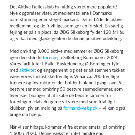
Det Aktive Fællesskab har aldrig været mere populært!
Nye opgørelser viser, at medlemstallene i Danmarks
idrætsforeninger er steget markant. Det er både de aktive
Log på
medlemmer og de frivillige, som gør en forskel. En særlig
fejring er på sin plads, da ØBG Silkeborg fylder 120 år i år,
og vi kan med glæde genkende denne positive udvikling.
Med omkring 3.000 aktive medlemmer er ØBG Silkeborg
igen den største
forening
i Silkeborg Kommune i 2024.
Vores faciliteter i Balle, Buskelund og Ø Bording er fyldt
med
aktivitet
og engagement, og det er alt sammen takket
være vores fantastiske frivillige. Vi har ca. 200 frivillige
trænere og instruktører, der holder hjulene i gang, samt 9
bestyrelser med omkring 50 bestyrelsesmedlemmer, som
hver især bidrager til at skabe de bedste rammer for
foreningen. Hvis du gerne vil være med som frivillig i
klubben, giv en melding på
formand@øbg.dk
– vi kan også
bruge din hjælp.
Når vi ser tilbage, kommer vi fra et medlemstal på omkring
1.600 i 2020. Denne vækst er intet mindre end