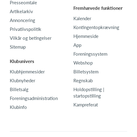
Presseomtale
Fremhævede funktioner
Artikelarkiv
Kalender
Annoncering
Kontingentopkrævning
Privatlivspolitik
Hjemmeside
Vilkår og betingelser
App
Sitemap
Foreningssystem
Klubunivers
Webshop
Klubhjemmesider
Billetsystem
Klubnyheder
Regnskab
Billetsalg
Holdopstilling |
startopstilling
Foreningsadministration
Kampreferat
Klubinfo