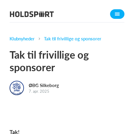
Om Holdsport
Om os
Mød os
Klubnyheder
Tak til frivillige og sponsorer
Karriere
Tak til frivillige og
Presseomtale
sponsorer
Funktioner
Kalender
ØBG Silkeborg
Kontingentopkrævning
7. apr. 2025
Hjemmeside
Webshop
Billetsystem
Tak!
Hvad koster det?