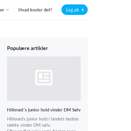
ner
Hvad koster det?
Log på
Populære artikler
Hillerød´s junior hold vinder DM Sølv
Hillerød’s junior hold i landets bedste
række vinder DM sølv.
Efter en flot sejr i semi-finalen over