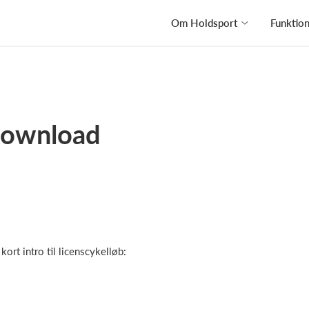
Om Holdsport
Funktio
 download
ort intro til licenscykelløb: