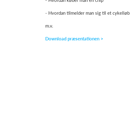
- Hvordan køber man en chip
- Hvordan tilmelder man sig til et cykelløb
m.v.
Download præsentationen >