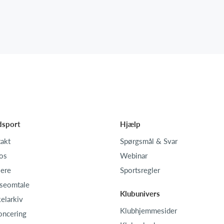
dsport
Hjælp
akt
Spørgsmål & Svar
os
Webinar
iere
Sportsregler
seomtale
Klubunivers
kelarkiv
Klubhjemmesider
oncering