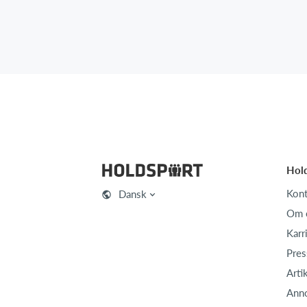
Hol
Kont
Dansk
Om 
Karr
Pres
Arti
Ann