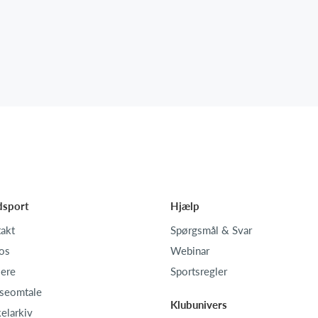
dsport
Hjælp
akt
Spørgsmål & Svar
os
Webinar
iere
Sportsregler
seomtale
Klubunivers
kelarkiv