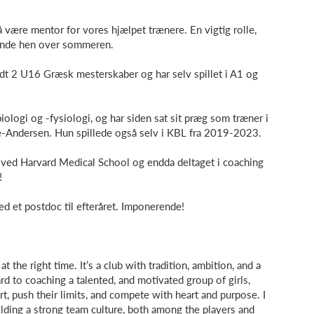
å være mentor for vores hjælpet trænere. En vigtig rolle,
ende hen over sommeren.
 2 U16 Græsk mesterskaber og har selv spillet i A1 og
ologi og -fysiologi, og har siden sat sit præg som træner i
e-Andersen. Hun spillede også selv i KBL fra 2019-2023.
g ved Harvard Medical School og endda deltaget i coaching
!
med et postdoc til efteråret. Imponerende!
t the right time. It’s a club with tradition, ambition, and a
d to coaching a talented, and motivated group of girls,
t, push their limits, and compete with heart and purpose. I
ilding a strong team culture, both among the players and