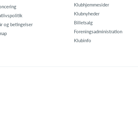
Klubhjemmesider
oncering
Klubnyheder
atlivspolitik
Billetsalg
år og betingelser
Foreningsadministration
map
Klubinfo