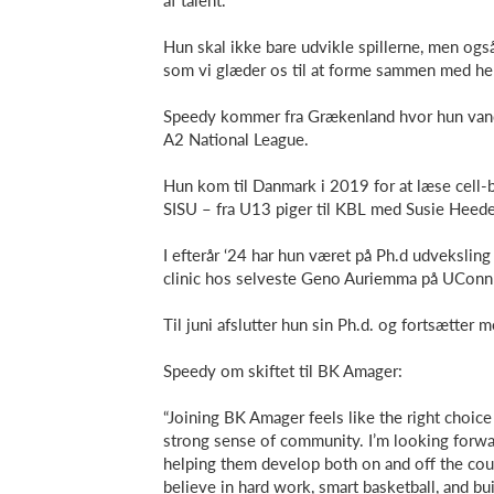
af talent.
Hun skal
ikke bare udvikle spillerne, men ogs
som vi glæder os til at forme sammen med h
Speedy kommer fra Grækenland hvor hun vandt
A2 National League.
Hun kom til Danmark i 2019 for at læse cell-bi
SISU – fra U13 piger til KBL med Susie Heed
I efterår ‘24 har hun været på Ph.d udvekslin
clinic hos selveste Geno Auriemma på UConn
Til juni afslutter hun sin Ph.d. og fortsætter 
Speedy om skiftet til BK Amager:
“Joining BK Amager feels like the right choice a
strong sense of community. I’m looking forwar
helping them develop both on and off the cour
believe in hard work, smart basketball, and bu