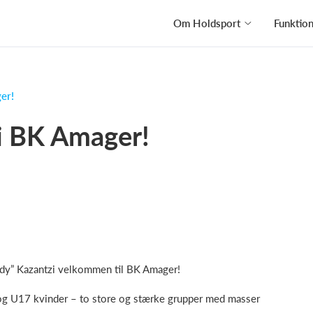
Om Holdsport
Funktio
er!
 i BK Amager!
eedy” Kazantzi velkommen til BK Amager!
 og U17 kvinder – to store og stærke grupper med masser