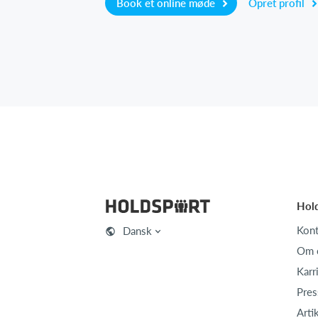
Book et online møde
Opret profil
Hol
Kont
Dansk
Om 
Karr
Pres
Arti