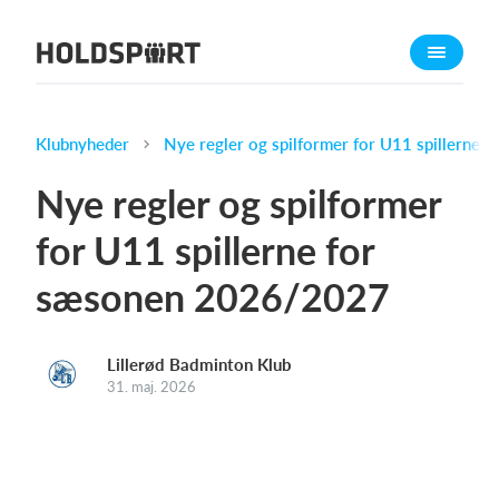
Om Holdsport
Om os
Mød os
Klubnyheder
Nye regler og spilformer for U11 spillerne
Karriere
Nye regler og spilformer
Presseomtale
for U11 spillerne for
Funktioner
sæsonen 2026/2027
Kalender
Kontingentopkrævning
Hjemmeside
Lillerød Badminton Klub
31. maj. 2026
Webshop
Billetsystem
Hvad koster det?