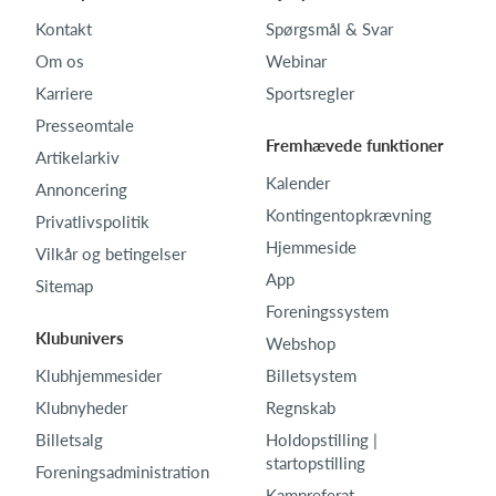
Kontakt
Spørgsmål & Svar
Om os
Webinar
Karriere
Sportsregler
Presseomtale
Fremhævede funktioner
Artikelarkiv
Kalender
Annoncering
Kontingentopkrævning
Privatlivspolitik
Hjemmeside
Vilkår og betingelser
App
Sitemap
Foreningssystem
Klubunivers
Webshop
Klubhjemmesider
Billetsystem
Klubnyheder
Regnskab
Billetsalg
Holdopstilling |
startopstilling
Foreningsadministration
Kampreferat