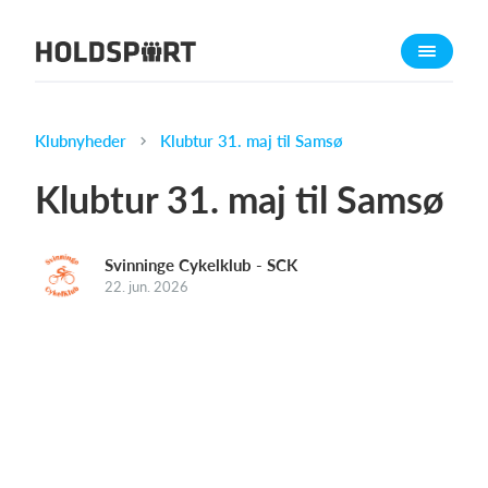
Om Holdsport
Om os
Mød os
Klubnyheder
Klubtur 31. maj til Samsø
Karriere
Klubtur 31. maj til Samsø
Presseomtale
Funktioner
Svinninge Cykelklub - SCK
Kalender
22. jun. 2026
Kontingentopkrævning
Hjemmeside
Webshop
Billetsystem
Hvad koster det?