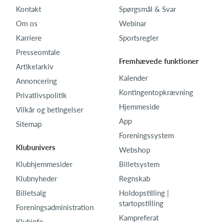
Kontakt
Spørgsmål & Svar
Om os
Webinar
Karriere
Sportsregler
Presseomtale
Fremhævede funktioner
Artikelarkiv
Kalender
Annoncering
Kontingentopkrævning
Privatlivspolitik
Hjemmeside
Vilkår og betingelser
App
Sitemap
Foreningssystem
Klubunivers
Webshop
Klubhjemmesider
Billetsystem
Klubnyheder
Regnskab
Billetsalg
Holdopstilling |
startopstilling
Foreningsadministration
Kampreferat
Klubinfo