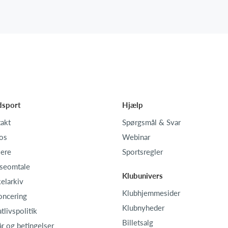
dsport
Hjælp
akt
Spørgsmål & Svar
os
Webinar
iere
Sportsregler
seomtale
Klubunivers
kelarkiv
Klubhjemmesider
oncering
Klubnyheder
atlivspolitik
Billetsalg
år og betingelser