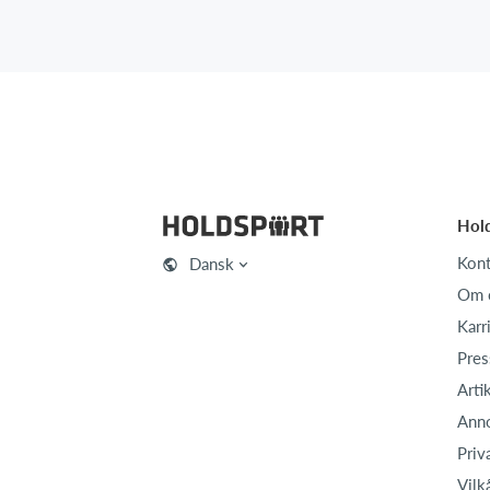
Hol
Kont
Dansk
Om 
Karr
Pres
Arti
Ann
Priv
Vilk