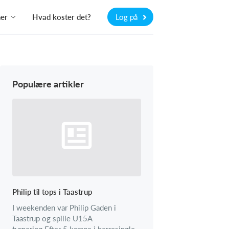
ner
Hvad koster det?
Log på
Populære artikler
Philip til tops i Taastrup
I weekenden var Philip Gaden i
Taastrup og spille U15A
turnering.Efter 5 kampe i herresingle,