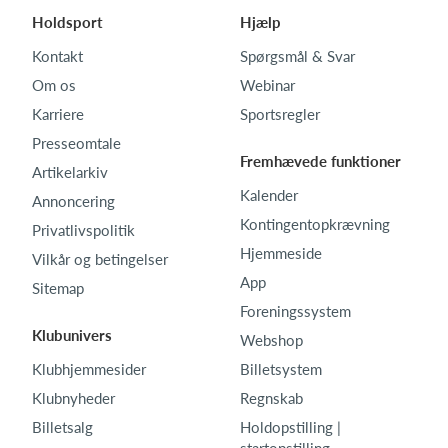
Holdsport
Hjælp
Kontakt
Spørgsmål & Svar
Om os
Webinar
Karriere
Sportsregler
Presseomtale
Fremhævede funktioner
Artikelarkiv
Kalender
Annoncering
Kontingentopkrævning
Privatlivspolitik
Hjemmeside
Vilkår og betingelser
App
Sitemap
Foreningssystem
Klubunivers
Webshop
Klubhjemmesider
Billetsystem
Klubnyheder
Regnskab
Billetsalg
Holdopstilling |
startopstilling