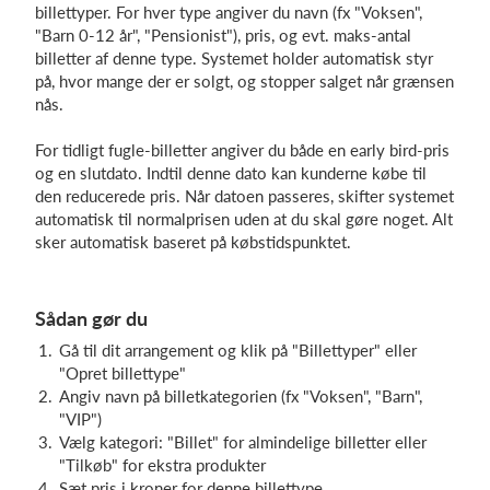
billettyper. For hver type angiver du navn (fx "Voksen",
"Barn 0-12 år", "Pensionist"), pris, og evt. maks-antal
billetter af denne type. Systemet holder automatisk styr
på, hvor mange der er solgt, og stopper salget når grænsen
nås.
For tidligt fugle-billetter angiver du både en early bird-pris
og en slutdato. Indtil denne dato kan kunderne købe til
den reducerede pris. Når datoen passeres, skifter systemet
automatisk til normalprisen uden at du skal gøre noget. Alt
sker automatisk baseret på købstidspunktet.
Sådan gør du
Gå til dit arrangement og klik på "Billettyper" eller
"Opret billettype"
Angiv navn på billetkategorien (fx "Voksen", "Barn",
"VIP")
Vælg kategori: "Billet" for almindelige billetter eller
"Tilkøb" for ekstra produkter
Sæt pris i kroner for denne billettype