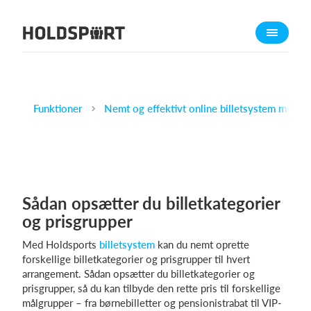
Om Holdsport
Om os
Mød os
Karriere
Funktioner
Nemt og effektivt online billetsystem med H
Presseomtale
Funktioner
Kalender
Sådan opsætter du billetkategorier
Kontingentopkrævning
og prisgrupper
Hjemmeside
Med Holdsports
billetsystem
kan du nemt oprette
Webshop
forskellige billetkategorier og prisgrupper til hvert
Billetsystem
arrangement. Sådan opsætter du billetkategorier og
prisgrupper, så du kan tilbyde den rette pris til forskellige
målgrupper – fra børnebilletter og pensionistrabat til VIP-
Hvad koster det?