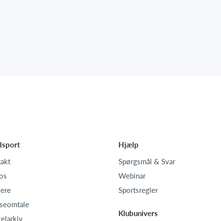
dsport
Hjælp
akt
Spørgsmål & Svar
os
Webinar
iere
Sportsregler
seomtale
Klubunivers
kelarkiv