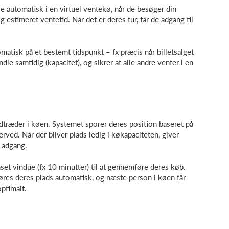
e automatisk i en virtuel ventekø, når de besøger din
g estimeret ventetid. Når det er deres tur, får de adgang til
matisk på et bestemt tidspunkt – fx præcis når billetsalget
le samtidig (kapacitet), og sikrer at alle andre venter i en
indtræder i køen. Systemet sporer deres position baseret på
erved. Når der bliver plads ledig i køkapaciteten, giver
 adgang.
set vindue (fx 10 minutter) til at gennemføre deres køb.
igøres deres plads automatisk, og næste person i køen får
optimalt.