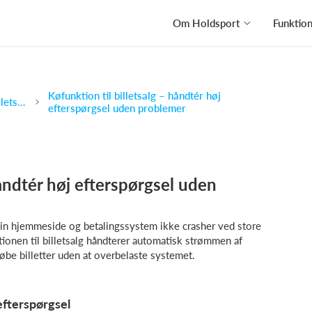
Om Holdsport
Funktio
Køfunktion til billetsalg – håndtér høj
Nemt og effektivt online billetsystem med Holdsport
efterspørgsel uden problemer
håndtér høj efterspørgsel uden
t din hjemmeside og betalingssystem ikke crasher ved store
ionen til billetsalg håndterer automatisk strømmen af
købe billetter uden at overbelaste systemet.
 efterspørgsel