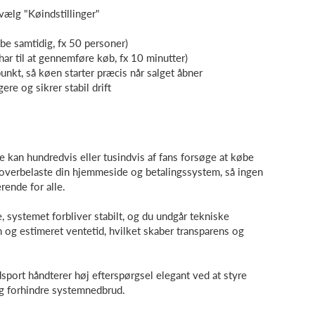
 vælg "Køindstillinger"
be samtidig, fx 50 personer)
har til at gennemføre køb, fx 10 minutter)
punkt, så køen starter præcis når salget åbner
re og sikrer stabil drift
 kan hundredvis eller tusindvis af fans forsøge at købe
e overbelaste din hjemmeside og betalingssystem, så ingen
rende for alle.
 systemet forbliver stabilt, og du undgår tekniske
 og estimeret ventetid, hvilket skaber transparens og
dsport håndterer høj efterspørgsel elegant ved at styre
og forhindre systemnedbrud.