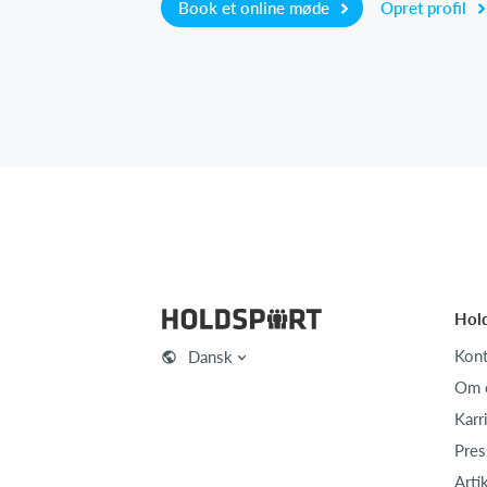
Book et online møde
Opret profil
Hol
Kont
Dansk
Om 
Karr
Pres
Arti