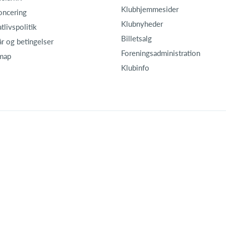
Klubhjemmesider
oncering
Klubnyheder
atlivspolitik
Billetsalg
år og betingelser
Foreningsadministration
map
Klubinfo