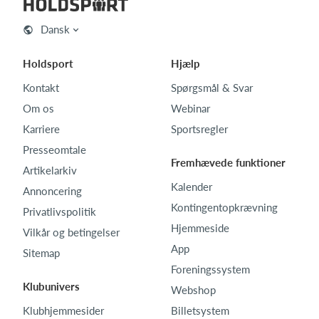
Dansk
Holdsport
Hjælp
Kontakt
Spørgsmål & Svar
Om os
Webinar
Karriere
Sportsregler
Presseomtale
Fremhævede funktioner
Artikelarkiv
Kalender
Annoncering
Kontingentopkrævning
Privatlivspolitik
Hjemmeside
Vilkår og betingelser
App
Sitemap
Foreningssystem
Klubunivers
Webshop
Klubhjemmesider
Billetsystem