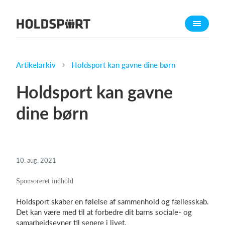
Om Holdsport
Om os
Mød os
Artikelarkiv
Holdsport kan gavne dine børn
Karriere
Holdsport kan gavne
Presseomtale
dine børn
Funktioner
Kalender
Kontingentopkrævning
10. aug. 2021
Hjemmeside
Webshop
Billetsystem
Holdsport skaber en følelse af sammenhold og fællesskab.
Det kan være med til at forbedre dit barns sociale- og
Hvad koster det?
samarbejdsevner til senere i livet.