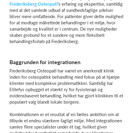
Frederiksberg Osteopati
’s erfaring og ekspertise, samtidig
med at det samlede udbud af sundhedsfaglige ydelser
bliver mere omfattende. For patienter giver dette mulighed
for at modtage målrettede behandlinger i et miljø, hvor
samarbejde og kvalitet er i centrum. De nye muligheder
skaber grobund for et sundere og mere fleksibelt
behandlingsforløb på Frederiksberg.
Baggrunden for integrationen
Frederiksberg Osteopati har været en anerkendt klinik
inden for osteopatisk behandling med fokus på at hjælpe
klienter med komplekse problematikker. Samtidig har
Elitefys opbygget et stærkt ry for fysioterapi og
evidensbaseret behandling, hvilket har gjort klinikken til et
populært valg blandt lokale borgere.
Kombinationen er et resultat af en fælles ambition om at
tilbyde et endnu stærkere fagligt miljø. Med integrationen
samles flere specialister under ét tag, hvilket giver
mulighed for tværfagligt samarbejde, hvor klienternes