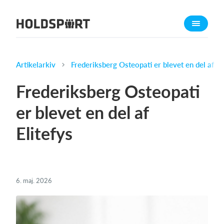
Om Holdsport
Om os
Mød os
Artikelarkiv
Frederiksberg Osteopati er blevet en del af El
Karriere
Frederiksberg Osteopati
Presseomtale
er blevet en del af
Funktioner
Elitefys
Kalender
Kontingentopkrævning
Hjemmeside
Webshop
6. maj. 2026
Billetsystem
Hvad koster det?