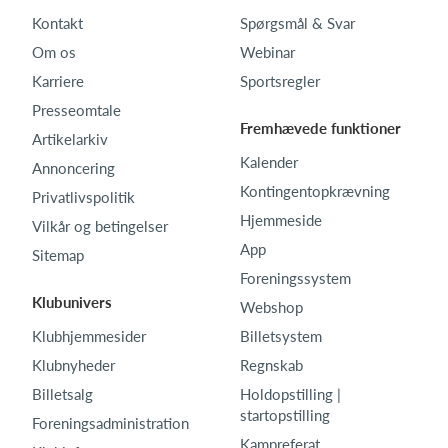
Kontakt
Spørgsmål & Svar
Om os
Webinar
Karriere
Sportsregler
Presseomtale
Fremhævede funktioner
Artikelarkiv
Kalender
Annoncering
Kontingentopkrævning
Privatlivspolitik
Hjemmeside
Vilkår og betingelser
App
Sitemap
Foreningssystem
Klubunivers
Webshop
Klubhjemmesider
Billetsystem
Klubnyheder
Regnskab
Billetsalg
Holdopstilling |
startopstilling
Foreningsadministration
Kampreferat