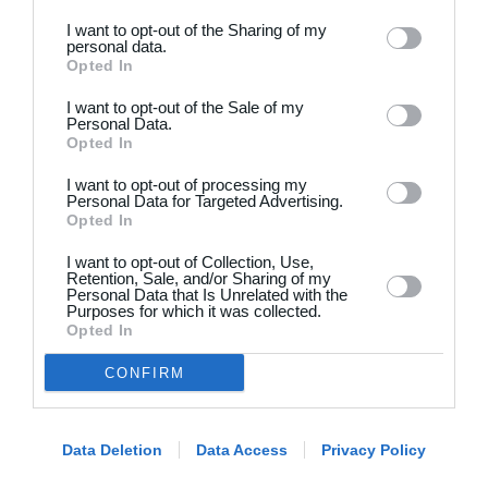
3
3
Hyrderne FC
Nordatlantisk DK
I want to opt-out of the Sharing of my
personal data.
Opted In
21. juni
I want to opt-out of the Sale of my
Personal Data.
Opted In
7
0
BIF/ØHIK
Tranum GF
I want to opt-out of processing my
Personal Data for Targeted Advertising.
Opted In
20. juni
I want to opt-out of Collection, Use,
Retention, Sale, and/or Sharing of my
4
3
Solens Børn
SC Boca Vista
Personal Data that Is Unrelated with the
Purposes for which it was collected.
Opted In
19. juni
CONFIRM
1
4
Drengene
FC Frederikberg
Data Deletion
Data Access
Privacy Policy
1
4
Fuglebjerg IF Oldboys
Slagelse B&I