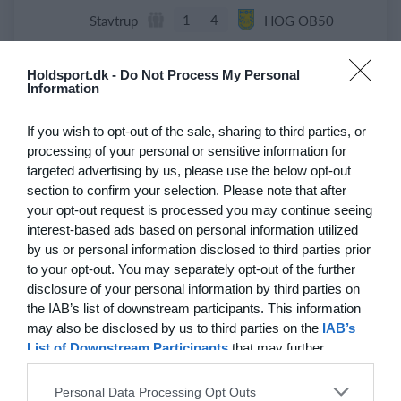
1
4
Stavtrup
HOG OB50
4
3
De grønne bude
Stokehagen
Holdsport.dk -
Do Not Process My Personal
Information
6
0
B82-Fodbold-Fitness-U50
Modstander
If you wish to opt-out of the sale, sharing to third parties, or
processing of your personal or sensitive information for
3
0
Beierholm - Fodbold
Modstander
targeted advertising by us, please use the below opt-out
section to confirm your selection. Please note that after
your opt-out request is processed you may continue seeing
22. juni
interest-based ads based on personal information utilized
by us or personal information disclosed to third parties prior
to your opt-out. You may separately opt-out of the further
0
0
FC Internationale (Superveteran)
Fodboldorkestret
disclosure of your personal information by third parties on
the IAB’s list of downstream participants. This information
2
5
+47 Sæson 2026
Modstander
may also be disclosed by us to third parties on the
IAB’s
List of Downstream Participants
that may further
3
1
Brede IF - Det grå guld
Hørsholm
disclose it to other third parties.
Personal Data Processing Opt Outs