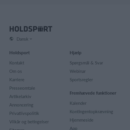
Dansk
Holdsport
Hjælp
Kontakt
Spørgsmål & Svar
Om os
Webinar
Karriere
Sportsregler
Presseomtale
Fremhævede funktioner
Artikelarkiv
Kalender
Annoncering
Kontingentopkrævning
Privatlivspolitik
Hjemmeside
Vilkår og betingelser
App
Sitemap