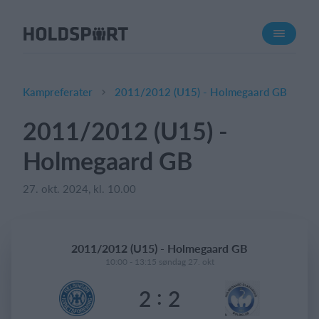
Om Holdsport
Om os
Mød os
Kampreferater
2011/2012 (U15) - Holmegaard GB
Karriere
2011/2012 (U15) -
Presseomtale
Holmegaard GB
Funktioner
Kalender
27. okt. 2024, kl. 10.00
Kontingentopkrævning
Hjemmeside
2011/2012 (U15) - Holmegaard GB
Webshop
10:00 - 13:15 søndag 27. okt
Billetsystem
:
2
2
Hvad koster det?