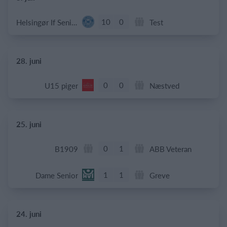
10
0
Helsingør If Senior
Test
28. juni
0
0
U15 piger
Næstved
25. juni
0
1
B1909
ABB Veteran
1
1
Dame Senior
Greve
24. juni