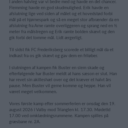
I anden halvleg var vi bedre med og havde en del chancer.
Flemming havde en god skudmulighed. Erik havde en
afslutning lige ved siden af målet og et hovedstød forbi
mål på et hjørnespark og så en meget stor afbrænder da en
afslutning fra Arne ramte overliggeren og sprang ned en ½
meter fra målstregen og Erik ramte bolden skævt og den
gik forbi det tomme mål. Lidt ærgerligt.
Til sidst fik FC Frederiksberg scorede et billigt mål da et
indkast fra os gik skævt og gav dem en friløber.
I slutningen af kampen fik Buster en slem skade og
efterfølgende har Buster meldt at hans sæson er slut. Han
har revet sin akilleshæl over og det kræver et halvt års
pause. Men Buster vil gerne komme og heppe. Han vil
været meget velkommen.
Vores første kamp efter sommerferien er onsdag den 19.
august 2026 i Valby mod Trianglen kl. 17.30. Mødetid
17.00 ved omklædningsrummene. Kampen spilles på
græsbane nr. 2A.