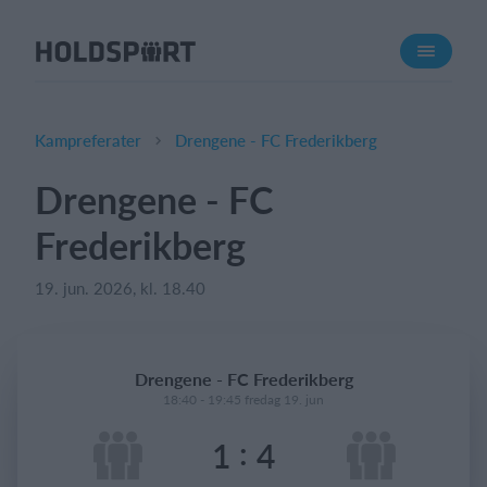
Om Holdsport
Om os
Mød os
Kampreferater
Drengene - FC Frederikberg
Karriere
Drengene - FC
Presseomtale
Frederikberg
Funktioner
Kalender
19. jun. 2026, kl. 18.40
Kontingentopkrævning
Hjemmeside
Drengene - FC Frederikberg
Webshop
18:40 - 19:45 fredag 19. jun
Billetsystem
:
1
4
Hvad koster det?