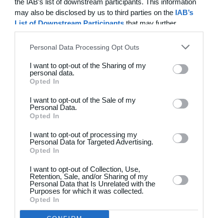
the IAB’s list of downstream participants. This information
25. juni
may also be disclosed by us to third parties on the
IAB’s
List of Downstream Participants
that may further
0
1
B1909
ABB Veteran
disclose it to other third parties.
Personal Data Processing Opt Outs
1
1
Dame Senior
Greve
I want to opt-out of the Sharing of my
personal data.
Opted In
24. juni
I want to opt-out of the Sale of my
Personal Data.
1
4
Stavtrup
HOG OB50
Opted In
I want to opt-out of processing my
4
3
De grønne bude
Stokehagen
Personal Data for Targeted Advertising.
Opted In
6
0
B82-Fodbold-Fitness-U50
Modstander
I want to opt-out of Collection, Use,
Retention, Sale, and/or Sharing of my
Personal Data that Is Unrelated with the
3
0
Beierholm - Fodbold
Modstander
Purposes for which it was collected.
Opted In