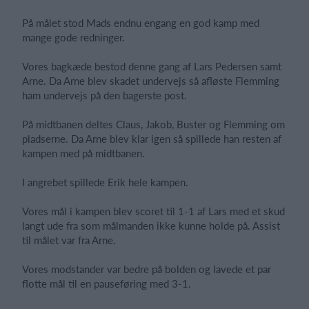
På målet stod Mads endnu engang en god kamp med
mange gode redninger.
Vores bagkæde bestod denne gang af Lars Pedersen samt
Arne. Da Arne blev skadet undervejs så afløste Flemming
ham undervejs på den bagerste post.
På midtbanen deltes Claus, Jakob, Buster og Flemming om
pladserne. Da Arne blev klar igen så spillede han resten af
kampen med på midtbanen.
I angrebet spillede Erik hele kampen.
Vores mål i kampen blev scoret til 1-1 af Lars med et skud
langt ude fra som målmanden ikke kunne holde på. Assist
til målet var fra Arne.
Vores modstander var bedre på bolden og lavede et par
flotte mål til en pauseføring med 3-1.