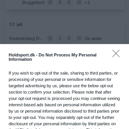
0
0
Bryggebold
+1
17. juli
1
0
Frederiksberg Floorball Fighters
De andre
Holdsport.dk -
Do Not Process My Personal
Information
3. juli
If you wish to opt-out of the sale, sharing to third parties, or
10
0
Helsingør If Senior
Test
processing of your personal or sensitive information for
targeted advertising by us, please use the below opt-out
section to confirm your selection. Please note that after
28. juni
your opt-out request is processed you may continue seeing
interest-based ads based on personal information utilized
0
0
U15 piger
Næstved
by us or personal information disclosed to third parties prior
to your opt-out. You may separately opt-out of the further
disclosure of your personal information by third parties on