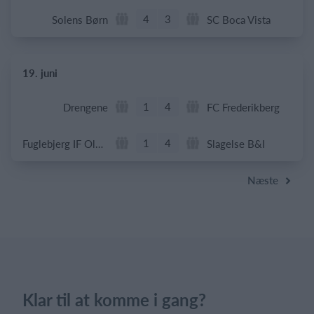
4
3
Solens Børn
SC Boca Vista
19. juni
1
4
Drengene
FC Frederikberg
1
4
Fuglebjerg IF Oldboys
Slagelse B&I
Næste
Klar til at komme i gang?