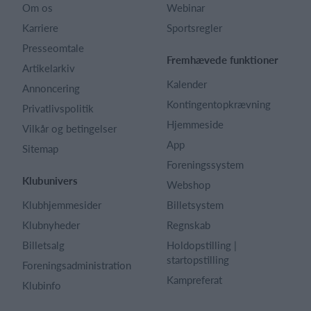
Om os
Webinar
Karriere
Sportsregler
Presseomtale
Fremhævede funktioner
Artikelarkiv
Kalender
Annoncering
Kontingentopkrævning
Privatlivspolitik
Hjemmeside
Vilkår og betingelser
App
Sitemap
Foreningssystem
Klubunivers
Webshop
Klubhjemmesider
Billetsystem
Klubnyheder
Regnskab
Billetsalg
Holdopstilling |
startopstilling
Foreningsadministration
Kampreferat
Klubinfo