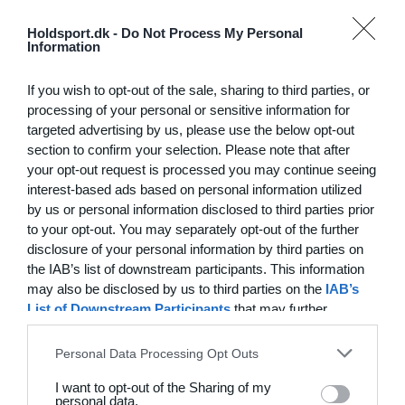
0
0
FC Internationale (Superveteran)
Fodboldorkestret
Holdsport.dk -
Do Not Process My Personal
Information
2
5
+47 Sæson 2026
Modstander
If you wish to opt-out of the sale, sharing to third parties, or
processing of your personal or sensitive information for
3
1
Brede IF - Det grå guld
Hørsholm
targeted advertising by us, please use the below opt-out
section to confirm your selection. Please note that after
3
3
Hyrderne FC
Nordatlantisk DK
your opt-out request is processed you may continue seeing
interest-based ads based on personal information utilized
by us or personal information disclosed to third parties prior
to your opt-out. You may separately opt-out of the further
21. juni
disclosure of your personal information by third parties on
the IAB’s list of downstream participants. This information
7
0
BIF/ØHIK
Tranum GF
may also be disclosed by us to third parties on the
IAB’s
List of Downstream Participants
that may further
disclose it to other third parties.
20. juni
Personal Data Processing Opt Outs
I want to opt-out of the Sharing of my
4
3
Solens Børn
SC Boca Vista
personal data.