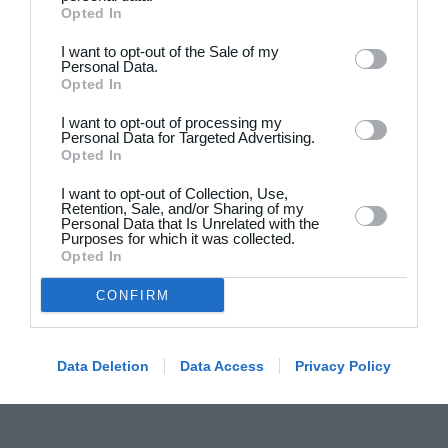
Opted In
I want to opt-out of the Sale of my
19. juni
Personal Data.
Opted In
1
4
Drengene
FC Frederikberg
I want to opt-out of processing my
Personal Data for Targeted Advertising.
Opted In
1
4
Fuglebjerg IF Oldboys
Slagelse B&I
I want to opt-out of Collection, Use,
Retention, Sale, and/or Sharing of my
Personal Data that Is Unrelated with the
Purposes for which it was collected.
18. juni
Opted In
4
2
BKSK-06
De Røde Djævle
CONFIRM
3
0
ABB Veteran
LUMBY IF
Data Deletion
Data Access
Privacy Policy
Næste