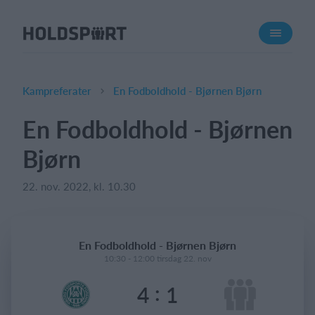
Om Holdsport
Om os
Mød os
Kampreferater
En Fodboldhold - Bjørnen Bjørn
Karriere
En Fodboldhold - Bjørnen
Presseomtale
Bjørn
Funktioner
Kalender
22. nov. 2022, kl. 10.30
Kontingentopkrævning
Hjemmeside
En Fodboldhold - Bjørnen Bjørn
Webshop
10:30 - 12:00 tirsdag 22. nov
Billetsystem
:
4
1
Hvad koster det?