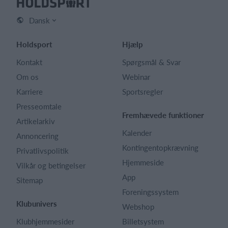
Dansk
Holdsport
Hjælp
Kontakt
Spørgsmål & Svar
Om os
Webinar
Karriere
Sportsregler
Presseomtale
Fremhævede funktioner
Artikelarkiv
Kalender
Annoncering
Kontingentopkrævning
Privatlivspolitik
Hjemmeside
Vilkår og betingelser
App
Sitemap
Foreningssystem
Klubunivers
Webshop
Klubhjemmesider
Billetsystem