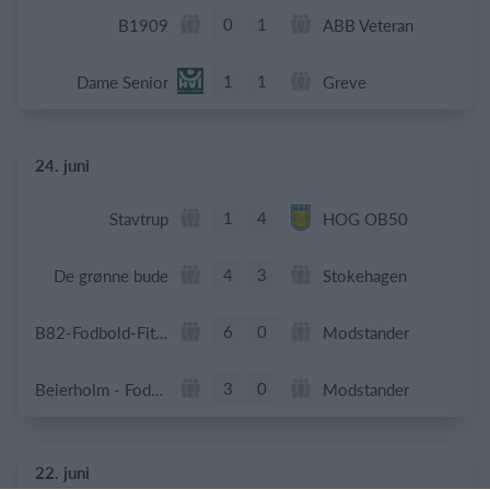
0
1
B1909
ABB Veteran
1
1
Dame Senior
Greve
24. juni
1
4
Stavtrup
HOG OB50
4
3
De grønne bude
Stokehagen
6
0
B82-Fodbold-Fitness-U50
Modstander
3
0
Beierholm - Fodbold
Modstander
22. juni