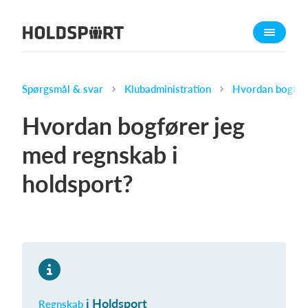
Om Holdsport
Om os
Mød os
Spørgsmål & svar
Klubadministration
Hvordan bogføre
Karriere
Hvordan bogfører jeg
Presseomtale
med regnskab i
Funktioner
holdsport?
Kalender
Kontingentopkrævning
Hjemmeside
Webshop
Billetsystem
i Holdsport
Hvad koster det?
Regnskab