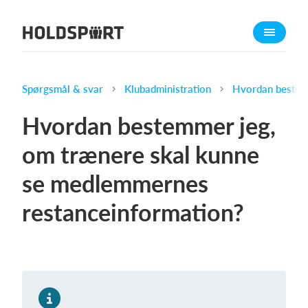
Om Holdsport
Om os
Mød os
Spørgsmål & svar
Klubadministration
Hvordan bestemm
Karriere
Hvordan bestemmer jeg,
Presseomtale
om trænere skal kunne
Funktioner
se medlemmernes
Kalender
Kontingentopkrævning
restanceinformation?
Hjemmeside
Webshop
Billetsystem
Hvad koster det?