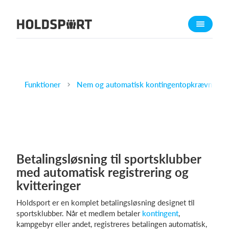
Om Holdsport
Om os
Mød os
Karriere
Funktioner
Nem og automatisk kontingentopkrævning til
Presseomtale
Funktioner
Kalender
Kontingentopkrævning
Betalingsløsning til sportsklubber
Hjemmeside
med automatisk registrering og
Webshop
kvitteringer
Billetsystem
Holdsport er en komplet betalingsløsning designet til
sportsklubber. Når et medlem betaler
kontingent
,
kampgebyr eller andet, registreres betalingen automatisk,
Hvad koster det?