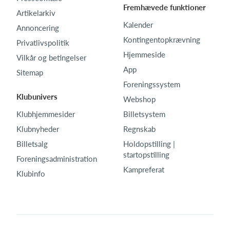
Fremhævede funktioner
Artikelarkiv
Kalender
Annoncering
Kontingentopkrævning
Privatlivspolitik
Hjemmeside
Vilkår og betingelser
App
Sitemap
Foreningssystem
Klubunivers
Webshop
Klubhjemmesider
Billetsystem
Klubnyheder
Regnskab
Billetsalg
Holdopstilling |
startopstilling
Foreningsadministration
Kampreferat
Klubinfo