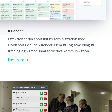
Kalender
Ch
Effektiviser din sportsklubs administration med
Ch
Holdsports online kalender. Nem til- og afmelding til
de
træning og kampe samt forbedret kommunikation.
få
Læs mere
L