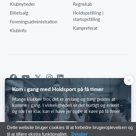
Klubnyheder
Regnskab
Billetsalg
Holdopstilling |
startopstilling
Foreningsadministration
Kampreferat
Klubinfo
Kom i gang med Holdsport på få timer
Mange klubber tror, det er en lang og tung proces at
komme i gang. I virkeligheden er det hurtigt og enkelt –
og når I er klar, kan vi have jer oppe at køre på få timer
Kom i gang med Holdsport
Dette website bruger cookies til at forbedre brugeroplevelsen og
til at tilføre ekstra funktionalitet.
Detaljer