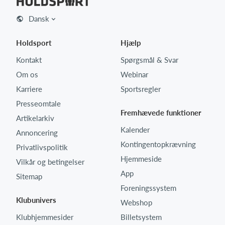
Dansk
Holdsport
Hjælp
Kontakt
Spørgsmål & Svar
Om os
Webinar
Karriere
Sportsregler
Presseomtale
Fremhævede funktioner
Artikelarkiv
Kalender
Annoncering
Kontingentopkrævning
Privatlivspolitik
Hjemmeside
Vilkår og betingelser
App
Sitemap
Foreningssystem
Klubunivers
Webshop
Klubhjemmesider
Billetsystem