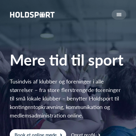
Om Holdsport
Om os
Mød os
Karriere
Mere tid til sport
Presseomtale
Funktioner
Kalender
Tusindvis af klubber og foreninger i alle
størrelser – fra store flerstrengede foreninger
Kontingentopkrævning
til små lokale klubber – benytter Holdsport til
Hjemmeside
kontingentopkrævning, kommunikation og
Webshop
medlemsadministration online.
Billetsystem
Hvad koster det?
Book et online møde
Opret profil