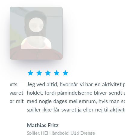
s
Jeg ved altid, hvornår vi har en aktivitet på
Som 
ret
holdet, fordi påmindelserne bliver sendt ud igen
hvo
mit
med nogle dages mellemrum, hvis man som
den 
spiller ikke får svaret ja eller nej til aktiviteten.
med
Mathias Fritz
Tin
Spiller, HEI Håndbold, U16 Drenge
Foræ