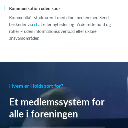
Kommunikation uden kaos
Kommunikér struktureret med dine medlemmer. Send
beskeder via
chat
eller nyheder, og nå de rette hold og
roller – uden informationsoverload eller uklare
ansvarsområder.
Hvem er Holdsport for?
Et medlemssystem for
alle i foreningen