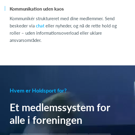
Kommunikation uden kaos
Kommunikér struktureret med dine medlemmer. Send
beskeder via
chat
eller nyheder, og nå de rette hold og
roller – uden informationsoverload eller uklare
ansvarsområder.
Hvem er Holdsport for?
Et medlemssystem for
alle i foreningen