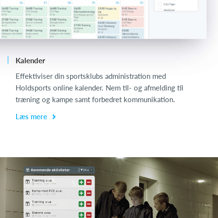
Kalender
Ch
Effektiviser din sportsklubs administration med
Ch
Holdsports online kalender. Nem til- og afmelding til
de
træning og kampe samt forbedret kommunikation.
få
Læs mere
L