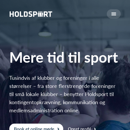
Om Holdsport
Om os
Mød os
Karriere
Mere tid til sport
Presseomtale
Funktioner
Kalender
Tusindvis af klubber og foreninger i alle
størrelser – fra store flerstrengede foreninger
Kontingentopkrævning
til små lokale klubber – benytter Holdsport til
Hjemmeside
kontingentopkrævning, kommunikation og
Webshop
medlemsadministration online.
Billetsystem
Hvad koster det?
Book et online møde
Opret profil