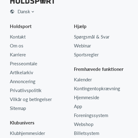
Dansk
Holdsport
Hjælp
Kontakt
Spørgsmål & Svar
Om os
Webinar
Karriere
Sportsregler
Presseomtale
Fremhævede funktioner
Artikelarkiv
Kalender
Annoncering
Kontingentopkrævning
Privatlivspolitik
Hjemmeside
Vilkår og betingelser
App
Sitemap
Foreningssystem
Klubunivers
Webshop
Klubhjemmesider
Billetsystem