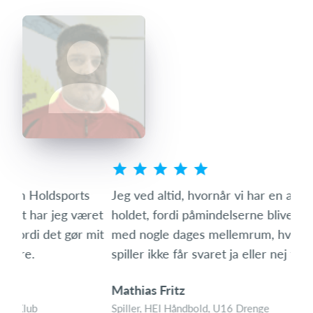
s
Jeg ved altid, hvornår vi har en aktivitet på
Som 
ret
holdet, fordi påmindelserne bliver sendt ud igen
hvo
mit
med nogle dages mellemrum, hvis man som
den 
spiller ikke får svaret ja eller nej til aktiviteten.
med
Mathias Fritz
Tin
Spiller, HEI Håndbold, U16 Drenge
Foræ