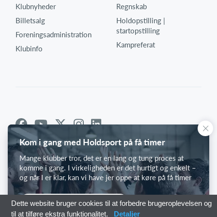
Klubnyheder
Regnskab
Billetsalg
Holdopstilling |
startopstilling
Foreningsadministration
Kampreferat
Klubinfo
Kom i gang med Holdsport på få timer
Mange klubber tror, det er en lang og tung proces at
komme i gang. I virkeligheden er det hurtigt og enkelt –
og når I er klar, kan vi have jer oppe at køre på få timer
Kom i gang med Holdsport
Dette website bruger cookies til at forbedre brugeroplevelsen og
til at tilføre ekstra funktionalitet.
Detaljer