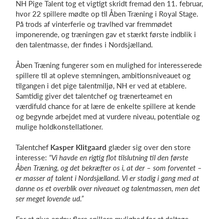
NH Pige Talent tog et vigtigt skridt fremad den 11. februar,
hvor 22 spillere mødte op til Åben Træning i Royal Stage.
På trods af vinterferie og travlhed var fremmødet
imponerende, og træningen gav et stærkt første indblik i
Log på
den talentmasse, der findes i Nordsjælland.
Åben Træning fungerer som en mulighed for interesserede
spillere til at opleve stemningen, ambitionsniveauet og
tilgangen i det pige talentmiljø, NH er ved at etablere.
Samtidig giver det talentchef og trænerteamet en
værdifuld chance for at lære de enkelte spillere at kende
og begynde arbejdet med at vurdere niveau, potentiale og
mulige holdkonstellationer.
Talentchef
Kasper Klitgaard
glæder sig over den store
interesse:
“Vi havde en rigtig flot tilslutning til den første
Åben Træning, og det bekræfter os i, at der – som forventet –
er masser af talent i Nordsjælland. Vi er stadig i gang med at
danne os et overblik over niveauet og talentmassen, men det
ser meget lovende ud.”