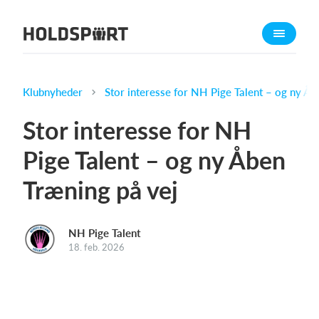
Om Holdsport
Om os
Mød os
Klubnyheder
Stor interesse for NH Pige Talent – og ny Åb
Karriere
Stor interesse for NH
Presseomtale
Pige Talent – og ny Åben
Funktioner
Træning på vej
Kalender
Kontingentopkrævning
Hjemmeside
NH Pige Talent
18. feb. 2026
Webshop
Billetsystem
Hvad koster det?