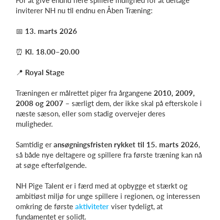
For at give endnu flere spillere mulighed for at deltage
inviterer NH nu til endnu en Åben Træning:
📅
13. marts 2026
⏰
Kl. 18.00–20.00
📍
Royal Stage
Træningen er målrettet piger fra årgangene
2010, 2009,
2008 og 2007
– særligt dem, der ikke skal på efterskole i
næste sæson, eller som stadig overvejer deres
muligheder.
Samtidig er
ansøgningsfristen rykket til 15. marts 2026
,
så både nye deltagere og spillere fra første træning kan nå
at søge efterfølgende.
NH Pige Talent er i færd med at opbygge et stærkt og
ambitiøst miljø for unge spillere i regionen, og interessen
omkring de første
aktiviteter
viser tydeligt, at
fundamentet er solidt.