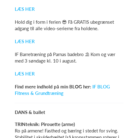
LÆS HER
Hold dig i form i ferien 😎 Få GRATIS ubegrænset
adgang til alle video-serierne fra holdene.
LÆS HER
IF Barretræning på Parnas badebro ⛱️ Kom og vær
med 3 søndage kl. 10 i august.
LÆS HER
Find mere indhold på min BLOG her:
IF BLOG
Fitness & Grundtræning
DANS & ballet
TRINteknik: Pirouette (arme)
Ro på armene! Fasthed og bæring i stedet for sving.
Stabilitet i skulderbæltet (så kropsstammen roterer i