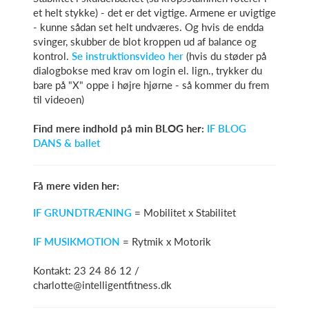
et helt stykke) - det er det vigtige. Armene er uvigtige
- kunne sådan set helt undværes. Og hvis de endda
svinger, skubber de blot kroppen ud af balance og
kontrol.
Se instruktionsvideo her
(hvis du støder på
dialogbokse med krav om login el. lign., trykker du
bare på "X" oppe i højre hjørne - så kommer du frem
til videoen)
Find mere indhold på min BLOG her:
IF BLOG
DANS & ballet
Få mere viden her:
IF GRUNDTRÆNING
= Mobilitet x Stabilitet
IF MUSIKMOTION
= Rytmik x Motorik
Kontakt: 23 24 86 12 /
charlotte@intelligentfitness.dk