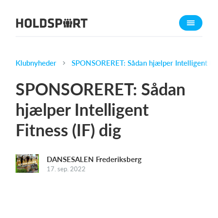
Om Holdsport
Om os
Mød os
Klubnyheder
SPONSORERET: Sådan hjælper Intelligent Fitn
Karriere
SPONSORERET: Sådan
Presseomtale
hjælper Intelligent
Funktioner
Fitness (IF) dig
Kalender
Kontingentopkrævning
Hjemmeside
DANSESALEN Frederiksberg
17. sep. 2022
Webshop
Billetsystem
Hvad koster det?