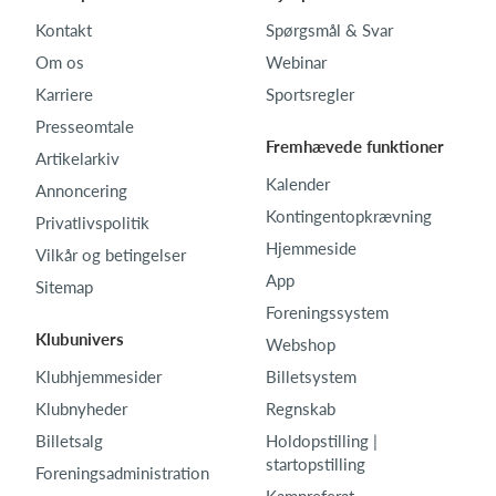
Kontakt
Spørgsmål & Svar
Om os
Webinar
Karriere
Sportsregler
Presseomtale
Fremhævede funktioner
Artikelarkiv
Kalender
Annoncering
Kontingentopkrævning
Privatlivspolitik
Hjemmeside
Vilkår og betingelser
App
Sitemap
Foreningssystem
Klubunivers
Webshop
Klubhjemmesider
Billetsystem
Klubnyheder
Regnskab
Billetsalg
Holdopstilling |
startopstilling
Foreningsadministration
Kampreferat