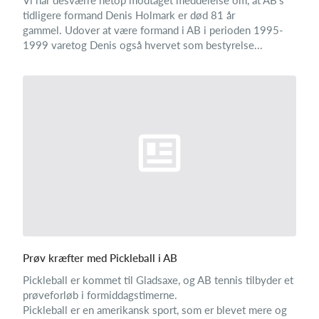
Vi har desværre netop modtaget meddelelse om, at AB's
tidligere formand Denis Holmark er død 81 år
gammel. Udover at være formand i AB i perioden 1995-
1999 varetog Denis også hvervet som bestyrelse...
Prøv kræfter med Pickleball i AB
Pickleball er kommet til Gladsaxe, og AB tennis tilbyder et
prøveforløb i formiddagstimerne.
Pickleball er en amerikansk sport, som er blevet mere og