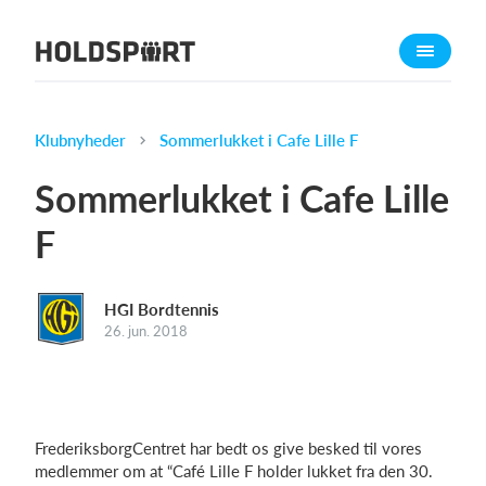
Om Holdsport
Om os
Mød os
Klubnyheder
Sommerlukket i Cafe Lille F
Karriere
Sommerlukket i Cafe Lille
Presseomtale
F
Funktioner
Kalender
HGI Bordtennis
Kontingentopkrævning
26. jun. 2018
Hjemmeside
Webshop
Billetsystem
FrederiksborgCentret har bedt os give besked til vores
medlemmer om at “Café Lille F holder lukket fra den 30.
Hvad koster det?