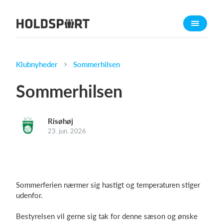
Om Holdsport
Om os
Mød os
Klubnyheder
Sommerhilsen
Karriere
Sommerhilsen
Presseomtale
Funktioner
Risøhøj
Kalender
23. jun. 2026
Kontingentopkrævning
Hjemmeside
Webshop
Sommerferien nærmer sig hastigt og temperaturen stiger
Billetsystem
udenfor.
Bestyrelsen vil gerne sig tak for denne sæson og ønske
Hvad koster det?