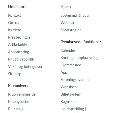
Holdsport
Hjælp
Kontakt
Spørgsmål & Svar
Om os
Webinar
Karriere
Sportsregler
Presseomtale
Fremhævede funktioner
Artikelarkiv
Kalender
Annoncering
Kontingentopkrævning
Privatlivspolitik
Hjemmeside
Vilkår og betingelser
App
Sitemap
Foreningssystem
Klubunivers
Webshop
Klubhjemmesider
Billetsystem
Klubnyheder
Regnskab
Billetsalg
Holdopstilling |