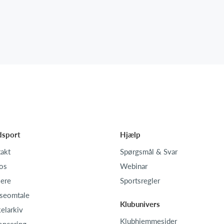
dsport
Hjælp
akt
Spørgsmål & Svar
os
Webinar
iere
Sportsregler
seomtale
Klubunivers
kelarkiv
Klubhjemmesider