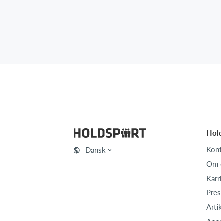
Hol
Kont
Dansk
Om 
Karr
Pres
Arti