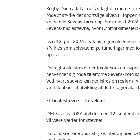
Rugby Danmark har nu fastlagt rammerne for 
både at styrke det sportslige niveau i toppen o
voksende Sevens-turnering. Sæsonen i 2026 
Sevens-finalestævne, hvor Danmarksmestersk
Den 13. juni 2026 afvikles regionale Sevens-
afvikles som selvstændige turneringer med fo
oplevelse.
De regionale stævner er tænkt som en lavprak
henvender sig både til erfarne Sevens-hold s
Ved hvert stævne kan der kåres en regional vi
værtsklubber til afvikling af de to regionale s
Ét finalestævne – to rækker
DM Sevens 2026 afvikles den 12. september
vil være værter for stævnet.
For at sikre både sportslig kvalitet og bred 
en B-række.