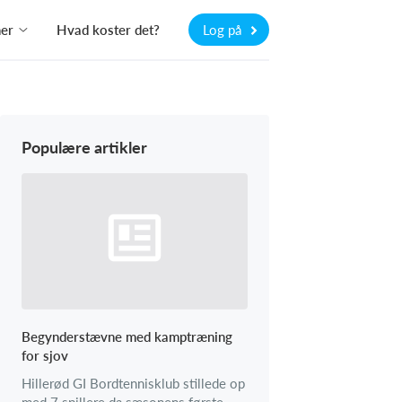
ner
Hvad koster det?
Log på
Populære artikler
Begynderstævne med kamptræning
for sjov
Hillerød GI Bordtennisklub stillede op
med 7 spillere da sæsonens første