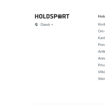
Hol
Kont
Dansk
Om 
Karr
Pres
Arti
Ann
Priv
Vilk
Site