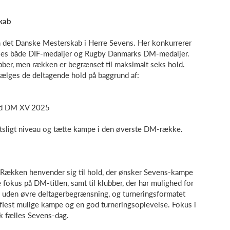
kab
 det Danske Mesterskab i Herre Sevens. Her konkurrerer
eles både DIF-medaljer og Rugby Danmarks DM-medaljer.
ubber, men rækken er begrænset til maksimalt seks hold.
dvælges de deltagende hold på baggrund af:
 ved DM XV 2025
ortsligt niveau og tætte kampe i den øverste DM-række.
Rækken henvender sig til hold, der ønsker Sevens-kampe
fokus på DM-titlen, samt til klubber, der har mulighed for
ing uden øvre deltagerbegrænsning, og turneringsformatet
re flest mulige kampe og en god turneringsoplevelse. Fokus i
rk fælles Sevens-dag.