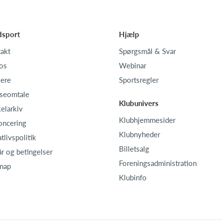
dsport
Hjælp
akt
Spørgsmål & Svar
os
Webinar
iere
Sportsregler
seomtale
Klubunivers
kelarkiv
Klubhjemmesider
oncering
Klubnyheder
atlivspolitik
Billetsalg
år og betingelser
Foreningsadministration
map
Klubinfo