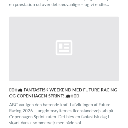
en præstation ud over det sædvanlige – og vi endte...
🚴‍♂️☀️🌧️ FANTASTISK WEEKEND MED FUTURE RACING
OG COPENHAGEN SPRINT! 🌧️☀️🚴‍♀️
ABC var igen den bærende kraft i afviklingen af Future
Racing 2026 – ungdomsrytternes licenslandevejsløb på
Copenhagen Sprint-ruten. Det blev en fantastisk dag i
skønt dansk sommervejr med både sol...