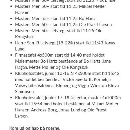
Masters Men 30+ Letvægt start tid 11:25 Max Emde
Masters Men 50+ start tid 11:25 Mikael Møller
Hansen
Masters Men 55+ start tid 11:25 Bo Hartz
Masters Men 60+ start tid 11:25 Ole Præst Larsen
Masters Men 60+ Letvægt start tid 11:25 Ole
Kongsbak
Herre Sen. B Letvægt (19-22år) start tid 11:43 Jonas
Lund
Firmastafet 4x500m start tid 14:40 med holdet
Malermester Bo Hartz bestående af Bo Hartz, Jane
Hagan, Mette Møller og Ole Kongsbak.
Klubholdstafet, junior 10-16 år 4x500m start tid 15:42
med holdet bestående af Victor Seedorff, Kornelija
Vaisvylaite, Valdemar Kleberg og Viggo Winston Kleva
Simonsen
Klubholdstafet, junior 17-18 år,senior, master 4x1000m
start tid 15:54 med holdet bestående af Mikael Møller
Hansen, Andreas Borg, Jonas Lund og Ole Præst
Larsen.
Kom ud og hap på roerne.