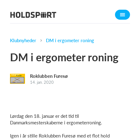
Om Holdsport
Om os
Mød os
Klubnyheder
DM i ergometer roning
Karriere
DM i ergometer roning
Presseomtale
Funktioner
Roklubben Furesø
Kalender
14. jan. 2020
Kontingentopkrævning
Hjemmeside
Webshop
Lørdag den 18. januar er det tid til
Billetsystem
Danmarksmesterskaberne i ergometerroning.
Igen i år stille Roklubben Furesø med et flot hold
Hvad koster det?