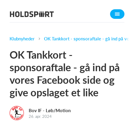
Om Holdsport
Om os
Mød os
Klubnyheder
OK Tankkort - sponsoraftale - gå ind på vore
Karriere
OK Tankkort -
Presseomtale
sponsoraftale - gå ind på
Funktioner
vores Facebook side og
Kalender
Kontingentopkrævning
give opslaget et like
Hjemmeside
Webshop
Bov IF - Løb/Motion
Billetsystem
26. apr. 2024
Hvad koster det?