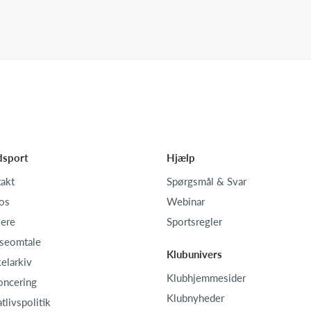
dsport
Hjælp
akt
Spørgsmål & Svar
os
Webinar
iere
Sportsregler
seomtale
Klubunivers
kelarkiv
Klubhjemmesider
oncering
Klubnyheder
atlivspolitik