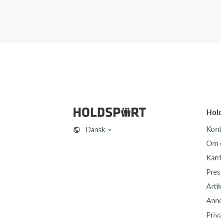
Hol
Kont
Dansk
Om 
Karr
Pres
Arti
Ann
Priv