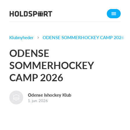
Om Holdsport
Om os
Mød os
Klubnyheder
ODENSE SOMMERHOCKEY CAMP 2026
Karriere
ODENSE
Presseomtale
SOMMERHOCKEY
Funktioner
CAMP 2026
Kalender
Kontingentopkrævning
Hjemmeside
Odense Ishockey Klub
1. jun. 2026
Webshop
Billetsystem
Hvad koster det?