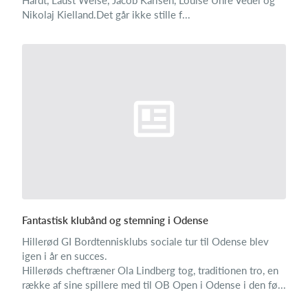
Hardt, Laust Weise, Jacob Karlsen, Louise Uhre Vedel og
Nikolaj Kielland.Det går ikke stille f...
Fantastisk klubånd og stemning i Odense
Hillerød GI Bordtennisklubs sociale tur til Odense blev
igen i år en succes.
Hillerøds cheftræner Ola Lindberg tog, traditionen tro, en
række af sine spillere med til OB Open i Odense i den fø...