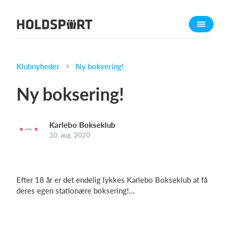
Om Holdsport
Om os
Mød os
Klubnyheder
Ny boksering!
Karriere
Ny boksering!
Presseomtale
Funktioner
Karlebo Bokseklub
Kalender
30. aug. 2020
Kontingentopkrævning
Hjemmeside
Efter 18 år er det endelig lykkes Karlebo Bokseklub at få
Webshop
deres egen stationære boksering!...
Billetsystem
Hvad koster det?