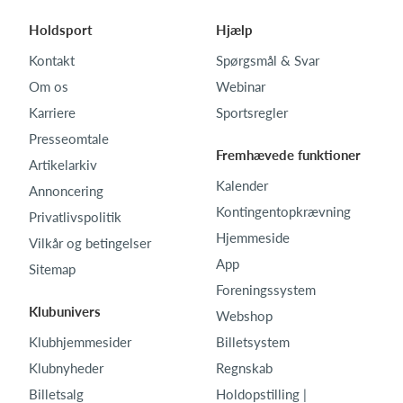
Holdsport
Hjælp
Kontakt
Spørgsmål & Svar
Om os
Webinar
Karriere
Sportsregler
Presseomtale
Fremhævede funktioner
Artikelarkiv
Kalender
Annoncering
Kontingentopkrævning
Privatlivspolitik
Hjemmeside
Vilkår og betingelser
App
Sitemap
Foreningssystem
Klubunivers
Webshop
Klubhjemmesider
Billetsystem
Klubnyheder
Regnskab
Billetsalg
Holdopstilling |