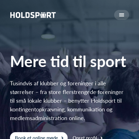
Om Holdsport
Om os
Mød os
Karriere
Mere tid til sport
Presseomtale
Funktioner
Kalender
Tusindvis af klubber og foreninger i alle
størrelser – fra store flerstrengede foreninger
Kontingentopkrævning
til små lokale klubber – benytter Holdsport til
Hjemmeside
kontingentopkrævning, kommunikation og
Webshop
medlemsadministration online.
Billetsystem
Hvad koster det?
Book et online møde
Opret profil