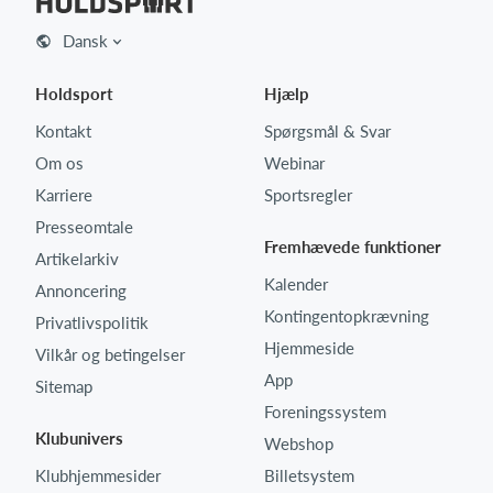
Dansk
Holdsport
Hjælp
Kontakt
Spørgsmål & Svar
Om os
Webinar
Karriere
Sportsregler
Presseomtale
Fremhævede funktioner
Artikelarkiv
Kalender
Annoncering
Kontingentopkrævning
Privatlivspolitik
Hjemmeside
Vilkår og betingelser
App
Sitemap
Foreningssystem
Klubunivers
Webshop
Klubhjemmesider
Billetsystem