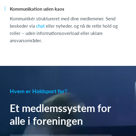
Kommunikation uden kaos
Kommunikér struktureret med dine medlemmer. Send
beskeder via
chat
eller nyheder, og nå de rette hold og
roller – uden informationsoverload eller uklare
ansvarsområder.
Hvem er Holdsport for?
Et medlemssystem for
alle i foreningen