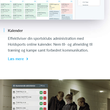
Kalender
Ch
Effektiviser din sportsklubs administration med
Ch
Holdsports online kalender. Nem til- og afmelding til
de
træning og kampe samt forbedret kommunikation.
få
Læs mere
L