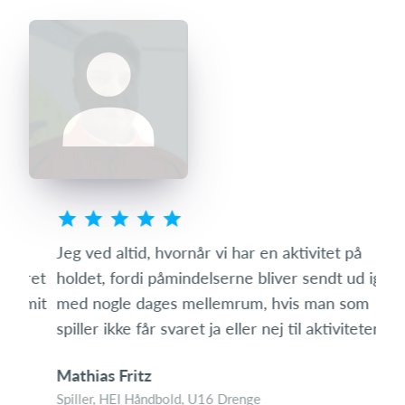
s
Jeg ved altid, hvornår vi har en aktivitet på
Som 
ret
holdet, fordi påmindelserne bliver sendt ud igen
hvo
mit
med nogle dages mellemrum, hvis man som
den 
spiller ikke får svaret ja eller nej til aktiviteten.
med
Mathias Fritz
Tin
Spiller, HEI Håndbold, U16 Drenge
Foræ