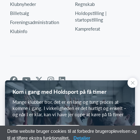
Klubnyheder
Regnskab
Billetsalg
Holdopstilling |
startopstilling
Foreningsadministration
Kampreferat
Klubinfo
Kom i gang med Holdsport på få timer
Mange klubber tror, det er en lang og tung proces at
komme i gang. I virkeligheden er det hurtigt og enkelt –
og når I er klar, kan vi have jer oppe at køre på få timer
Kom i gang med Holdsport
Dette website bruger cookies til at forbedre brugeroplevelsen og
til at tilføre ekstra funktionalitet.
Detaljer