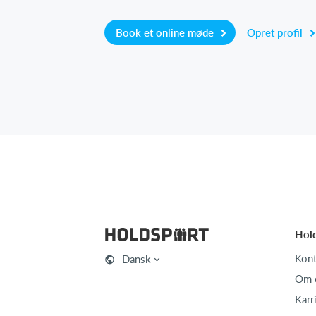
Book et online møde
Opret profil
Hol
Kont
Dansk
Om 
Karr