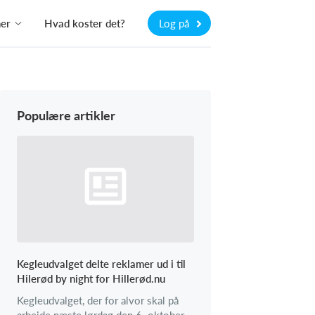
ner
Hvad koster det?
Log på
Populære artikler
Kegleudvalget delte reklamer ud i til
Hilerød by night for Hillerød.nu
Kegleudvalget, der for alvor skal på
arbejde næste lørdag den 6. oktober,