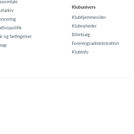
seomtale
Klubunivers
kelarkiv
Klubhjemmesider
oncering
Klubnyheder
atlivspolitik
Billetsalg
år og betingelser
Foreningsadministration
map
Klubinfo