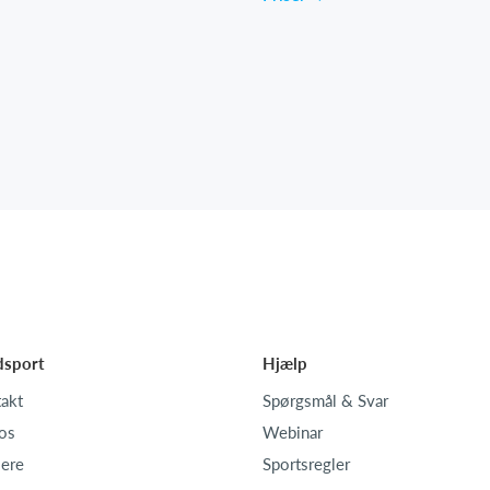
dsport
Hjælp
akt
Spørgsmål & Svar
os
Webinar
iere
Sportsregler