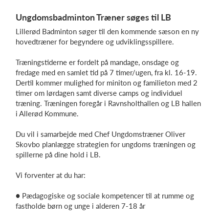
Ungdomsbadminton Træner søges til LB
Lillerød Badminton søger til den kommende sæson en ny
Log på
hovedtræner for begyndere og udviklingsspillere.
Træningstiderne er fordelt på mandage, onsdage og
fredage med en samlet tid på 7 timer/ugen, fra kl. 16-19.
Dertil kommer mulighed for miniton og familieton med 2
timer om lørdagen samt diverse camps og individuel
træning. Træningen foregår i Ravnsholthallen og LB hallen
i Allerød Kommune.
Du vil i samarbejde med Chef Ungdomstræner Oliver
Skovbo planlægge strategien for ungdoms træningen og
spillerne på dine hold i LB.
Vi forventer at du har:
● Pædagogiske og sociale kompetencer til at rumme og
fastholde børn og unge i alderen 7-18 år