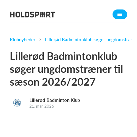
Om Holdsport
Om os
Mød os
Klubnyheder
Lillerød Badmintonklub søger ungdomstræne
Karriere
Lillerød Badmintonklub
Presseomtale
søger ungdomstræner til
Funktioner
sæson 2026/2027
Kalender
Kontingentopkrævning
Hjemmeside
Lillerød Badminton Klub
21. mar. 2026
Webshop
Billetsystem
Hvad koster det?