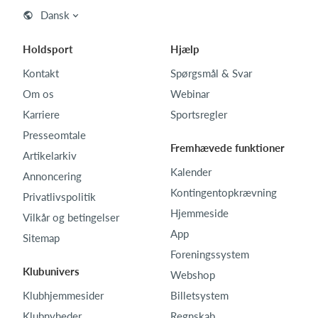
Dansk
Holdsport
Hjælp
Kontakt
Spørgsmål & Svar
Om os
Webinar
Karriere
Sportsregler
Presseomtale
Fremhævede funktioner
Artikelarkiv
Kalender
Annoncering
Kontingentopkrævning
Privatlivspolitik
Hjemmeside
Vilkår og betingelser
App
Sitemap
Foreningssystem
Klubunivers
Webshop
Klubhjemmesider
Billetsystem
Klubnyheder
Regnskab